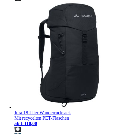
Jura 18 Liter Wanderrucksack
Mit recycelten PET-Flaschen
ab
€ 110,00