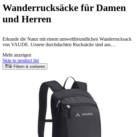
Wanderrucksäcke für Damen
und Herren
Erkunde die Natur mit einem umweltfreundlichen Wanderrucksack
von VAUDE. Unsere durchdachten Rucksäcke sind aus
nachhaltigen Materialien hergestellt und bieten bequemen
Mehr anzeigen
Tragekomfort für kleine und große Wanderungen.
Skip to product list
Filtern & sortieren