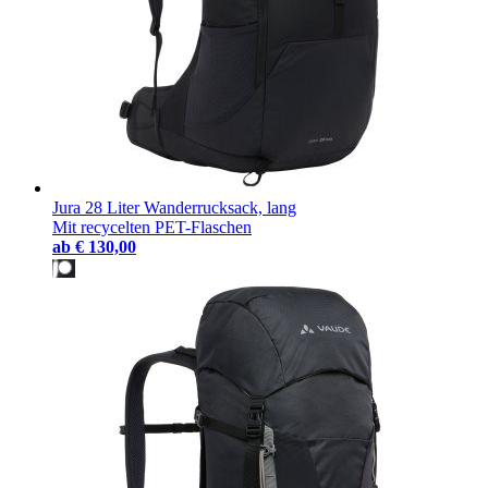
Jura 28 Liter Wanderrucksack, lang
Mit recycelten PET-Flaschen
ab
€ 130,00