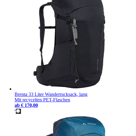
Brenta 33 Liter Wanderrucksack, lang
Mit recycelten PET-Flaschen
ab
€ 170,00