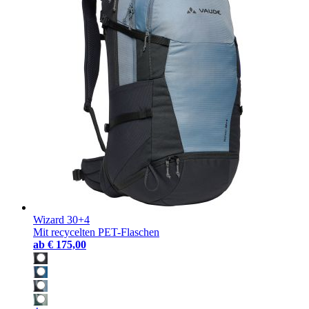
Wizard 30+4
Mit recycelten PET-Flaschen
ab
€ 175,00