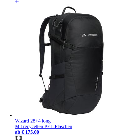
Wizard 28+4 long
Mit recycelten PET-Flaschen
ab
€ 175,00