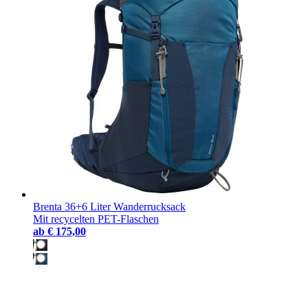
Brenta 36+6 Liter Wanderrucksack
Mit recycelten PET-Flaschen
ab
€ 175,00