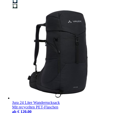
Jura 24 Liter Wanderrucksack
Mit recycelten PET-Flaschen
ab
€ 120,00