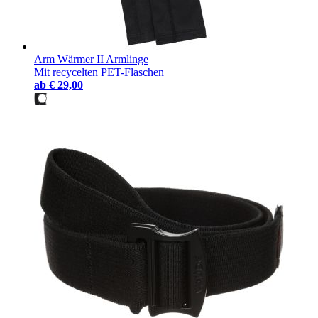
Arm Wärmer II Armlinge
Mit recycelten PET-Flaschen
ab
€ 29,00