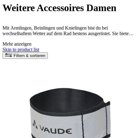
Weitere Accessoires Damen
Mit Armlingen, Beinlingen und Knielingen bist du bei
wechselhaftem Wetter auf dem Rad bestens ausgerüstet. Sie bieten
Schutz und lassen sich schnell verstauen. Hosenklammern bewahren
Mehr anzeigen
deine Hose vor Kettenschmutz. Entdecke nachhaltige VAUDE
Skip to product list
Accessoires für Damen für deine umweltfreundlichen Bike-
Abenteuer!
Filtern & sortieren