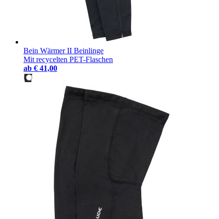
Bein Wärmer II Beinlinge
Mit recycelten PET-Flaschen
ab
€ 41,00