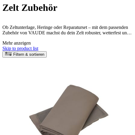
Zelt Zubehör
Ob Zeltunterlage, Heringe oder Reparaturset – mit dem passenden
Zubehör von VAUDE machst du dein Zelt robuster, wetterfest und
komfortabel. Passgenaues Equipment für mehr Schutz, Stabilität und
Mehr anzeigen
zuverlässige Funktion auf allen Touren.
Skip to product list
Filtern & sortieren