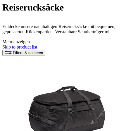
Reiserucksäcke
Entdecke unsere nachhaltigen Reiserucksäcke mit bequemen,
gepolsterten Rückenpartien. Verstaubare Schulterträger mit
Brustgurt sorgen für angenehmen Tragekomfort, auch auf längeren
Mehr anzeigen
Reisen. Unsere Rucksäcke für Reisen vereinen durchdachtes Design
Skip to product list
mit umweltfreundlicher Herstellung und bieten dir höchsten
Komfort sowie maximale Funktionalität.
Filtern & sortieren