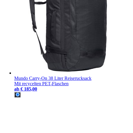
Mundo Carry-On 38 Liter Reiserucksack
Mit recycelten PET-Flaschen
ab
€ 185,00