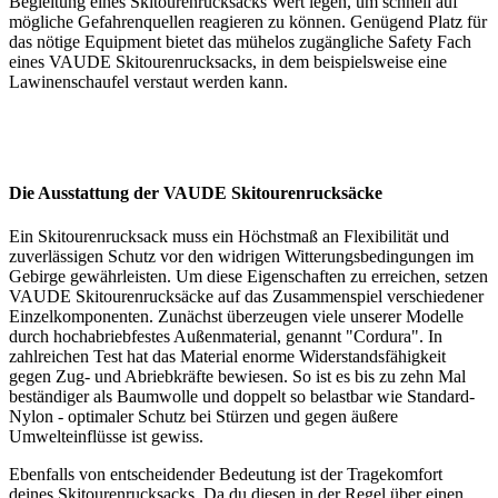
Begleitung eines Skitourenrucksacks Wert legen, um schnell auf
mögliche Gefahrenquellen reagieren zu können. Genügend Platz für
das nötige Equipment bietet das mühelos zugängliche Safety Fach
eines VAUDE Skitourenrucksacks, in dem beispielsweise eine
Lawinenschaufel verstaut werden kann.
Die Ausstattung der VAUDE Skitourenrucksäcke
Ein Skitourenrucksack muss ein Höchstmaß an Flexibilität und
zuverlässigen Schutz vor den widrigen Witterungsbedingungen im
Gebirge gewährleisten. Um diese Eigenschaften zu erreichen, setzen
VAUDE Skitourenrucksäcke auf das Zusammenspiel verschiedener
Einzelkomponenten. Zunächst überzeugen viele unserer Modelle
durch hochabriebfestes Außenmaterial, genannt "Cordura". In
zahlreichen Test hat das Material enorme Widerstandsfähigkeit
gegen Zug- und Abriebkräfte bewiesen. So ist es bis zu zehn Mal
beständiger als Baumwolle und doppelt so belastbar wie Standard-
Nylon - optimaler Schutz bei Stürzen und gegen äußere
Umwelteinflüsse ist gewiss.
Ebenfalls von entscheidender Bedeutung ist der Tragekomfort
deines Skitourenrucksacks. Da du diesen in der Regel über einen