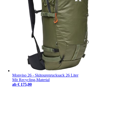
Monviso 26 - Skitourenrucksack 26 Liter
Mit Recycling-Material
ab
€ 175,00