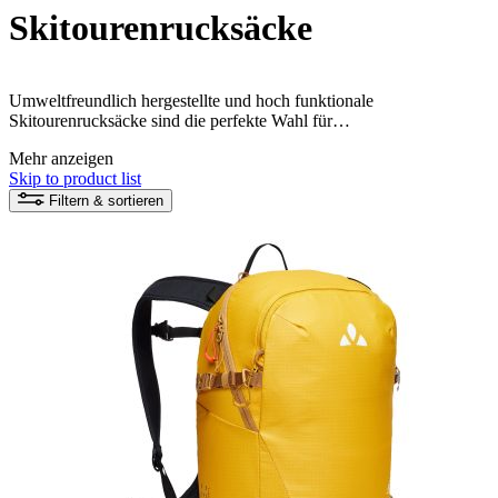
Skitourenrucksäcke
Umweltfreundlich hergestellte und hoch funktionale
Skitourenrucksäcke sind die perfekte Wahl für
Skitourengeher*innen, die sowohl ihre Umwelt schonen als auch
Mehr anzeigen
eine hohe Funktionalität benötigen. Diese Rucksäcke sind aus
Skip to product list
nachhaltigen Materialien hergestellt und bieten praktische
Funktionen wie Skiträger und wasserdichte Taschen, um alle
Filtern & sortieren
Bedürfnisse bei Skitouren zu erfüllen.