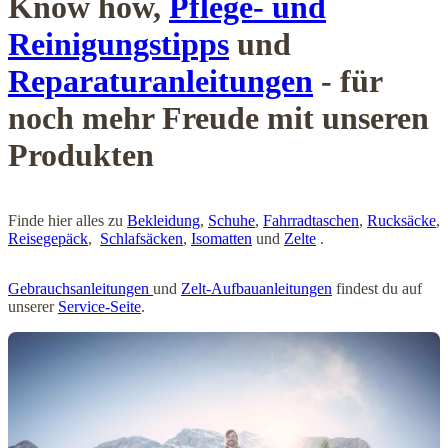
Know how,
Pflege- und
Reinigungstipps
und
Reparaturanleitungen
- für
noch mehr Freude mit unseren
Produkten
Finde hier alles zu
Bekleidung
,
Schuhe
,
Fahrradtaschen
,
Rucksäcke
,
Reisegepäck
,
Schlafsäcken
,
Isomatten
und
Zelte
.
Gebrauchsanleitungen
und
Zelt-Aufbauanleitungen
findest du auf
unserer
Service-Seite
.