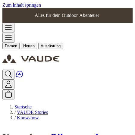
Zum Inhalt springen
Alles für dein Outdoor-Abenteuer
Damen
Herren
Ausrüstung
Startseite
/
VAUDE Stories
/
Know-how