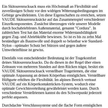
Ein Skitourenrucksack muss ein Höchstmaß an Flexibilität und
zuverlässigen Schutz vor den widrigen Witterungsbedingungen im
Gebirge gewährleisten. Um diese Eigenschaften zu erreichen, setzen
VAUDE Skitourenrucksäcke auf das Zusammenspiel verschiedener
Einzelkomponenten. Zunächst überzeugen viele unserer Modelle
durch hochabriebfestes Außenmaterial, genannt "Cordura". In
zahlreichen Test hat das Material enorme Widerstandsfähigkeit
gegen Zug- und Abriebkräfte bewiesen. So ist es bis zu zehn Mal
beständiger als Baumwolle und doppelt so belastbar wie Standard-
Nylon - optimaler Schutz bei Stürzen und gegen äußere
Umwelteinflüsse ist gewiss.
Ebenfalls von entscheidender Bedeutung ist der Tragekomfort
deines Skitourenrucksacks. Da du diesen in der Regel über einen
Zeitraum von mehreren Stunden auf dem Rücken trägst, besitzt ein
VAUDE Skitourenrucksack verstellbare Trageriemen, die eine
optimale Anpassung an deinen Körperbau ermöglichen. Verstellbare
Hüftgurte erhöhen die Flexibilität. Im alpinen Bereich vertraut
VAUDE auf ein Körperkontaktrücken-System, wodurch eine
optimale Gewichtsverteilung gewährleistet werden kann. Durch
verschiedene Verstellriemen kannst du den Schwerpunkt jederzeit
perfekt anpassen.
Durchdachte Verschlusssysteme und die flache Form ermöglichen