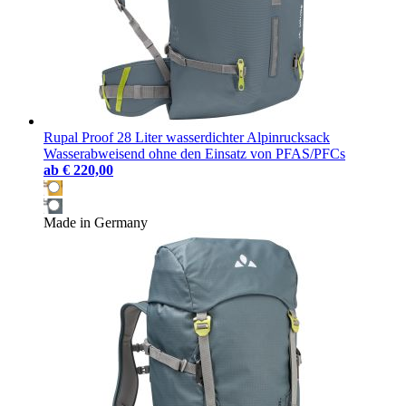
Rupal Proof 28 Liter wasserdichter Alpinrucksack
Wasserabweisend ohne den Einsatz von PFAS/PFCs
ab
€ 220,00
Made in Germany