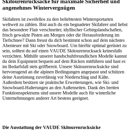
Skitourenrucksäcke für maximale Sicherheit und
angenehmes Wintervergnügen
Skifahren ist zweifellos zu den beliebtesten Wintersportarten
weltweit zu zählen. Bist auch du ein begnadeter Skifahrer und liebst
das besondere Flair verschneiter, idyllischer Gebirgslandschaften,
frisch gewalzte Pisten am Morgen oder die Herausforderung im
Tiefschnee? Dann freust du dich bestimmt schon auf dein nächstes
Abenteuer mit Ski oder Snowboard. Um hierfür optimal gerüstet zu
sein, solltest du auf einen VAUDE Skitourenrucksack keinesfalls
verzichten. Mithilfe unserer handschuhfreundlichen Modelle kannst
du dein Equipment bequem auf dem Rücken mitführen und hast es
im Bedarfsfall stets griffbereit. Unsere Skitourenrucksäcke sind
hervorragend an die alpinen Bedingungen angepasst und schützen
deine Ausrüstung zuverlässig vor Niederschlag und Kälte.
Außerdem besitzen sie praktische Erweiterungen, wie Ski- und
Snowboard-Halterungen an den Außenseiten. Dank des breiten
Funktionsspektrums sind unsere Modelle auch für winterliche
Unternehmungen anderer Art bestens geeignet.
Die Ausstattung der VAUDE Skitourenrucksäcke