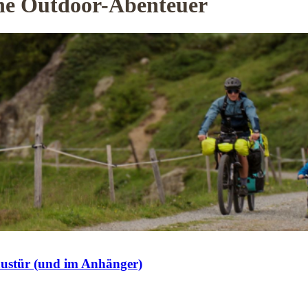
ine Outdoor-Abenteuer
austür (und im Anhänger)