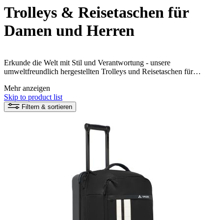
Trolleys & Reisetaschen für
Damen und Herren
Erkunde die Welt mit Stil und Verantwortung - unsere
umweltfreundlich hergestellten Trolleys und Reisetaschen für
Damen und Herren bieten nicht nur viel Platz für deine
Mehr anzeigen
Reiseutensilien, sondern auch ein gutes Gewissen. Überzeuge dich
Skip to product list
selbst von den innovativen Materialien und zeige, dass
Nachhaltigkeit auch auf Reisen möglich ist.
Filtern & sortieren