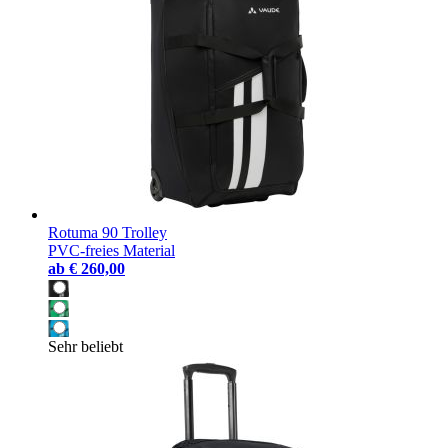
Rotuma 90 Trolley
PVC-freies Material
ab
€ 260,00
Sehr beliebt