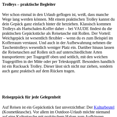
Trolleys – praktische Begleiter
Wer schon einmal in den Urlaub geflogen ist, weiß, dass manche
Wege lang werden können. Mit einem praktischen Trolley kannst du
dein Gepäck ganz einfach hinter dir herziehen. Klassisch kommen
Trolleys als Hartschalen-Koffer daher – bei VAUDE findest du die
praktischen Gepäckstücke als Reisetasche mit Rollen. Der Vorteil:
Weichgepäck ist wesentlich flexibler – wenn du es zum Beispiel im
Kofferraum verstaust. Und auch in der Aufbewahrung nehmen die
Taschentrolleys wesentlich weniger Platz ein. Darüber hinaus lassen
die Reisetaschen auf Rollen sich auf unterschiedlichste Arten
transportieren: per Tragegriff oben und seitlich, mit den weichen
Tragegriffen in der Mitte oder per Teleskopgriff. Besonders handlich
ist ein Rucksack Trolley. Dieser lässt sich nicht nur ziehen, sondern
auch ganz praktisch auf dem Rücken tragen.
Reisegepäck für jede Gelegenheit
Auf Reisen ist ein Gepäckstück fast unverzichtbar: Der
Kulturbeutel
(Kosmetiktasche). Vor allem im Outdoor-Urlaub möchte niemand
auf eine Kulturtasche mit praktischem Haken zum Aufhängen