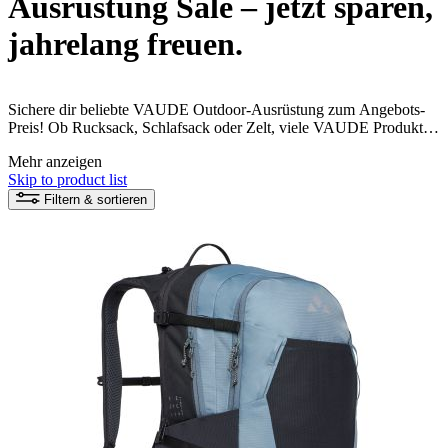
Ausrüstung Sale – jetzt sparen,
jahrelang freuen.
Sichere dir beliebte VAUDE Outdoor-Ausrüstung zum Angebots-
Preis! Ob Rucksack, Schlafsack oder Zelt, viele VAUDE Produkte
sind aus recycelten Materialien und fair produziert. Jetzt kann dein
Mehr anzeigen
Naturerlebnis beginnen!
Skip to product list
Filtern & sortieren