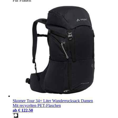
Für Frauen
Skomer Tour 34+ Liter Wanderrucksack Damen
Mit recycelten PET-Flaschen
ab
€ 122,50