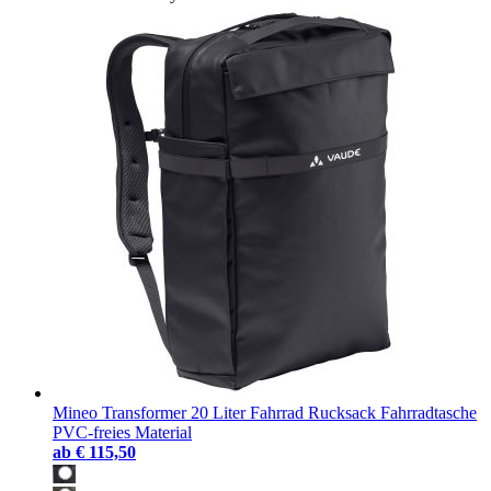
Mineo Transformer 20 Liter Fahrrad Rucksack Fahrradtasche
PVC-freies Material
ab
€ 115,50