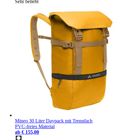
Sehr beliebt
Mineo 30 Liter Daypack mit Trennfach
PVC-freies Material
ab
€ 155,00