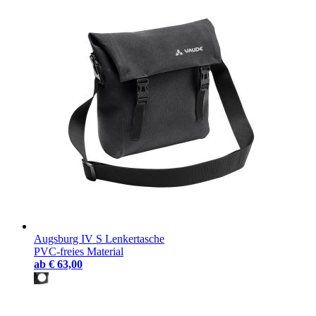
Augsburg IV S Lenkertasche
PVC-freies Material
ab
€ 63,00