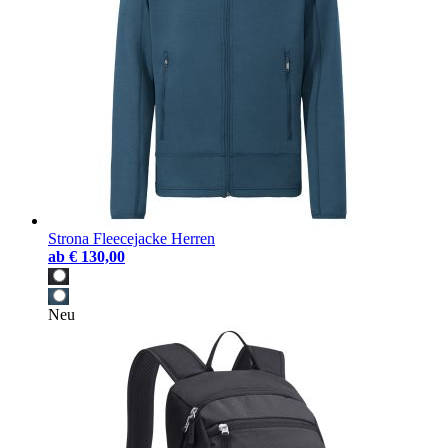
Strona Fleecejacke Herren
ab
€ 130,00
Neu