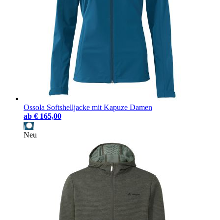
Ossola Softshelljacke mit Kapuze Damen
ab
€ 165,00
Neu