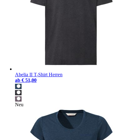
Abelia II T-Shirt Herren
ab
€ 51,00
Neu