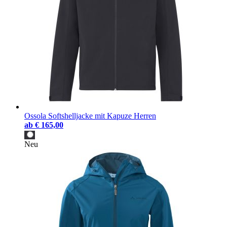
Ossola Softshelljacke mit Kapuze Herren
ab
€ 165,00
Neu