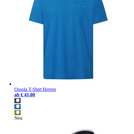
Ossola T-Shirt Herren
ab
€ 41,00
Neu