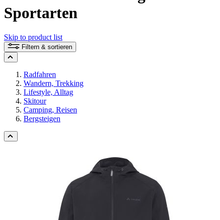
Sportarten
Skip to product list
Filtern & sortieren
Radfahren
Wandern, Trekking
Lifestyle, Alltag
Skitour
Camping, Reisen
Bergsteigen