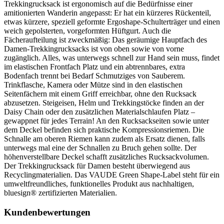
Trekkingrucksack ist ergonomisch auf die Bedürfnisse einer
amitionierten Wanderin angepasst: Er hat ein kürzeres Rückenteil,
etwas kürzere, speziell geformte Ergoshape-Schulterträger und einen
weich gepolsterten, vorgeformten Hüftgurt. Auch die
Fächeraufteilung ist zweckmäßig: Das geräumige Hauptfach des
Damen-Trekkingrucksacks ist von oben sowie von vorne
zugänglich. Alles, was unterwegs schnell zur Hand sein muss, findet
im elastischen Frontfach Platz und ein abtrennbares, extra
Bodenfach trennt bei Bedarf Schmutziges von Sauberem.
Trinkflasche, Kamera oder Mütze sind in den elastischen
Seitenfächern mit einem Griff erreichbar, ohne den Rucksack
abzusetzen. Steigeisen, Helm und Trekkingstöcke finden an der
Daisy Chain oder den zusätzlichen Materialschlaufen Platz –
gewappnet für jedes Terrain! An den Rucksackseiten sowie unter
dem Deckel befinden sich praktische Kompressionsriemen. Die
Schnalle am oberen Riemen kann zudem als Ersatz dienen, falls
unterwegs mal eine der Schnallen zu Bruch gehen sollte. Der
höhenverstellbare Deckel schafft zusätzliches Rucksackvolumen.
Der Trekkingrucksack für Damen besteht überwiegend aus
Recyclingmaterialien. Das VAUDE Green Shape-Label steht für ein
umweltfreundliches, funktionelles Produkt aus nachhaltigen,
bluesign® zertifizierten Materialien.
Kundenbewertungen