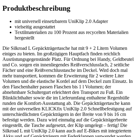
Produktbeschreibung
mit universell einsetzbarem UniKlip 2.0 Adapter
vielseitig ausgestattet
Textilmaterialien zu 100 Prozent aus recycelten Materialien
hergestellt
Die Silkroad L Gepäckträgertasche hat mit 9 + 2 Litern Volumen
einiges zu bieten. Im großzügigen Hauptfach finden reichlich
Ausrüstungsgegenstände Platz. Für Ordnung bei Handy, Geldbeutel
und Co. sorgen ein innenliegendes Reißverschlussfach, 2 seitliche
Fächer und eine Reißverschlusstasche im Deckel. Wird doch mal
mehr transportiert, kommen die Erweiterung für 2 weitere Liter
Volumen und die elastische Kordel auf dem Deckel zum Einsatz. In
den Flaschenhalter passen Flaschen bis 1 l Volumen; der
abnehmbare Schultergurt erleichtert den Transport zu Fuß. Ein
Blinklichthalter sowie die im Lieferumfang enthaltene Regenhülle
runden die Komfort-Ausstattung ab. Die Gepäckträgertasche kann
mit der universellen KLICKfix UniKlip 2.0 Schnellbefestigung auf
unterschiedlichsten Gepäckträgern in der Breite von 9 bis 16 cm
befestigt werden. Dazu wird einmalig auf die Gepäckträgerbreite
eingestellt, die Tasche aufgesetzt, der Klip umgelegt – fertig! Die
Silkroad L mit UniKlip 2.0 kann auch auf E-Bikes mit integriertem
Akku und auf Gepäckträgern mit Federklappen verwendet werden.