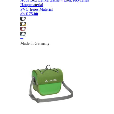
Aqua Box Lenkertasche 4 Liter, recyceltes
Hauptmaterial
PVC-freies Material
ab
€ 75,00
Made in Germany