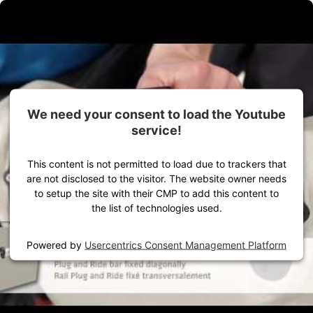
Zum Inhalt springen
Alles für dein Outdoor-Abenteuer
Damen
Herren
Ausrüstung
We need your consent to load the Youtube
service!
This content is not permitted to load due to trackers that
are not disclosed to the visitor. The website owner needs
to setup the site with their CMP to add this content to
the list of technologies used.
Powered by
Usercentrics Consent Management Platform
Startseite
VAUDE Stories
Know-how
Wie befestige ich VAUDE Fahrradtaschen?
Gravel
Fahrradtaschen