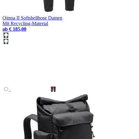
Qimsa II Softshellhose Damen
Mit Recycling-Material
ab
€ 185,00