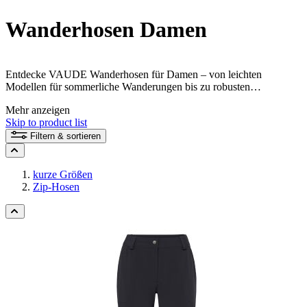
Wanderhosen Damen
Entdecke VAUDE Wanderhosen für Damen – von leichten
Modellen für sommerliche Wanderungen bis zu robusten
Wanderhosen für anspruchsvolle Touren. Funktionale Materialien,
Mehr anzeigen
verschiedene Passformen und durchdachte Details begleiten dich auf
Skip to product list
Wanderungen, Trekkingtouren und Reisen.
Filtern & sortieren
kurze Größen
Zip-Hosen