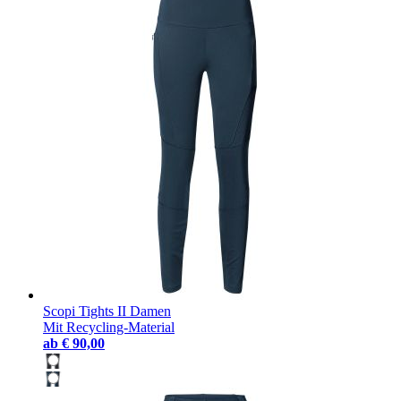
Scopi Tights II Damen
Mit Recycling-Material
ab
€ 90,00