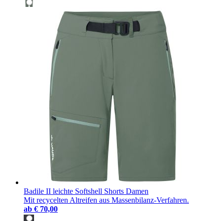
Badile II leichte Softshell Shorts Damen
Mit recycelten Altreifen aus Massenbilanz-Verfahren.
ab
€ 70,00