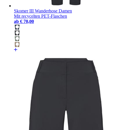
Skomer III Wanderhose Damen
Mit recycelten PET-Flaschen
ab
€ 70,00