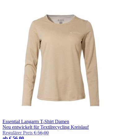
Essential Langarm T-Shirt Damen
Neu entwickelt für Textilrecycling Kreislauf
Regulärer Preis
€ 56,00
ab
€ 56,00