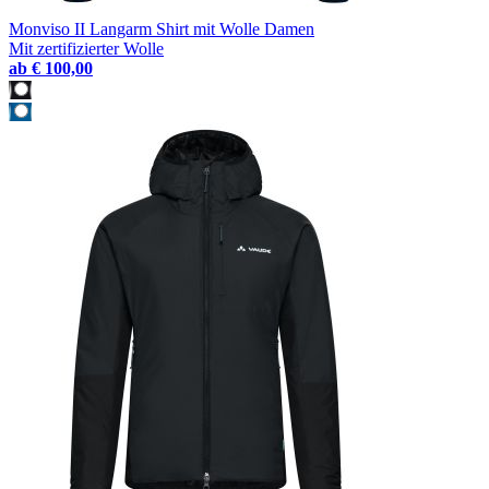
Monviso II Langarm Shirt mit Wolle Damen
Mit zertifizierter Wolle
ab
€ 100,00