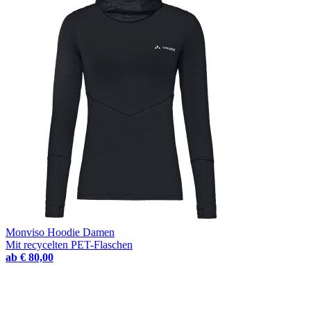
Monviso Hoodie Damen
Mit recycelten PET-Flaschen
ab
€ 80,00