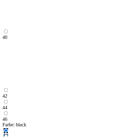
40
42
44
46
Farbe:
black