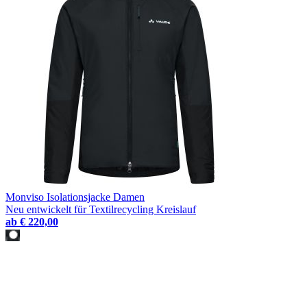
Monviso Isolationsjacke Damen
Neu entwickelt für Textilrecycling Kreislauf
ab
€ 220,00