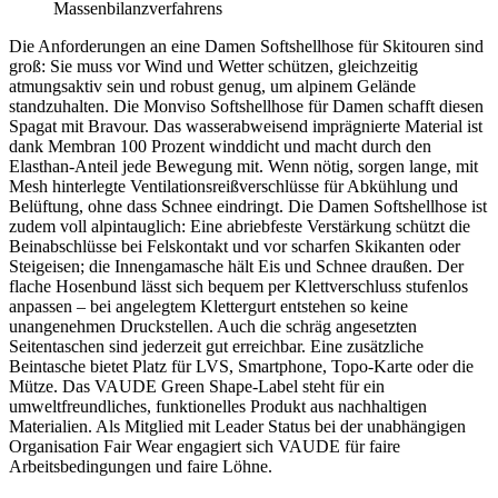
Massenbilanzverfahrens
Die Anforderungen an eine Damen Softshellhose für Skitouren sind
groß: Sie muss vor Wind und Wetter schützen, gleichzeitig
atmungsaktiv sein und robust genug, um alpinem Gelände
standzuhalten. Die Monviso Softshellhose für Damen schafft diesen
Spagat mit Bravour. Das wasserabweisend imprägnierte Material ist
dank Membran 100 Prozent winddicht und macht durch den
Elasthan-Anteil jede Bewegung mit. Wenn nötig, sorgen lange, mit
Mesh hinterlegte Ventilationsreißverschlüsse für Abkühlung und
Belüftung, ohne dass Schnee eindringt. Die Damen Softshellhose ist
zudem voll alpintauglich: Eine abriebfeste Verstärkung schützt die
Beinabschlüsse bei Felskontakt und vor scharfen Skikanten oder
Steigeisen; die Innengamasche hält Eis und Schnee draußen. Der
flache Hosenbund lässt sich bequem per Klettverschluss stufenlos
anpassen – bei angelegtem Klettergurt entstehen so keine
unangenehmen Druckstellen. Auch die schräg angesetzten
Seitentaschen sind jederzeit gut erreichbar. Eine zusätzliche
Beintasche bietet Platz für LVS, Smartphone, Topo-Karte oder die
Mütze. Das VAUDE Green Shape-Label steht für ein
umweltfreundliches, funktionelles Produkt aus nachhaltigen
Materialien. Als Mitglied mit Leader Status bei der unabhängigen
Organisation Fair Wear engagiert sich VAUDE für faire
Arbeitsbedingungen und faire Löhne.