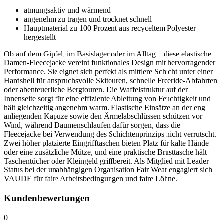
atmungsaktiv und wärmend
angenehm zu tragen und trocknet schnell
Hauptmaterial zu 100 Prozent aus recyceltem Polyester
hergestellt
Ob auf dem Gipfel, im Basislager oder im Alltag – diese elastische
Damen-Fleecejacke vereint funktionales Design mit hervorragender
Performance. Sie eignet sich perfekt als mittlere Schicht unter einer
Hardshell für anspruchsvolle Skitouren, schnelle Freeride-Abfahrten
oder abenteuerliche Bergtouren. Die Waffelstruktur auf der
Innenseite sorgt für eine effiziente Ableitung von Feuchtigkeit und
hält gleichzeitig angenehm warm. Elastische Einsätze an der eng
anliegenden Kapuze sowie den Ärmelabschlüssen schützen vor
Wind, während Daumenschlaufen dafür sorgen, dass die
Fleecejacke bei Verwendung des Schichtenprinzips nicht verrutscht.
Zwei höher platzierte Eingrifftaschen bieten Platz für kalte Hände
oder eine zusätzliche Mütze, und eine praktische Brusttasche hält
Taschentücher oder Kleingeld griffbereit. Als Mitglied mit Leader
Status bei der unabhängigen Organisation Fair Wear engagiert sich
VAUDE für faire Arbeitsbedingungen und faire Löhne.
Kundenbewertungen
0