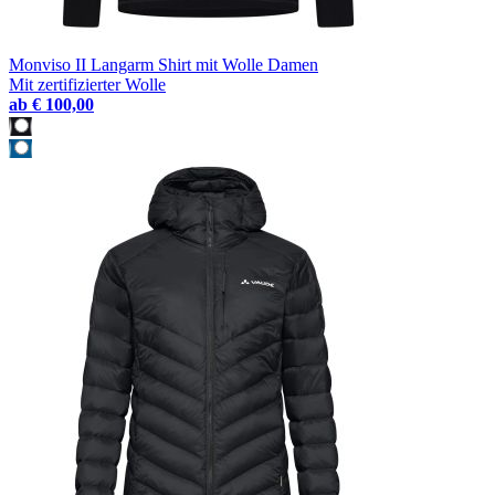
Monviso II Langarm Shirt mit Wolle Damen
Mit zertifizierter Wolle
ab
€ 100,00