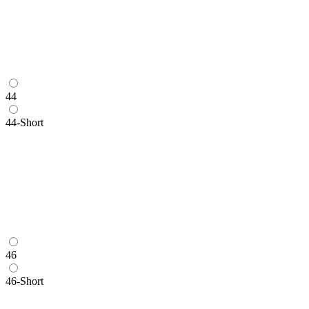
44
44-Short
46
46-Short