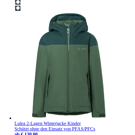
Lulea 2-Lagen Winterjacke Kinder
Schützt ohne den Einsatz von PFAS/PFCs
ab
€ 130,00