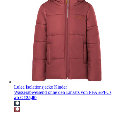
Lulea Isolationsjacke Kinder
Wasserabweisend ohne den Einsatz von PFAS/PFCs
ab
€ 125,00