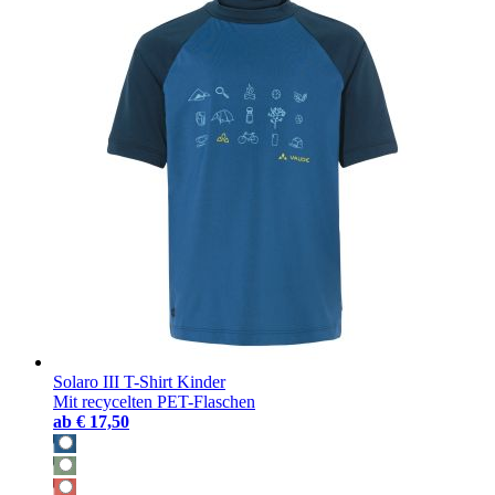
Solaro III T-Shirt Kinder
Mit recycelten PET-Flaschen
ab
€ 17,50