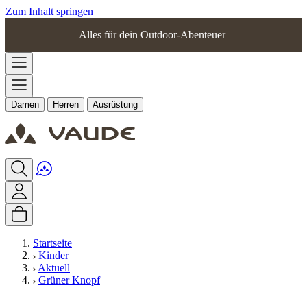
Zum Inhalt springen
Alles für dein Outdoor-Abenteuer
Damen
Herren
Ausrüstung
Startseite
Kinder
Aktuell
Grüner Knopf