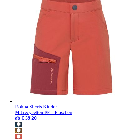
Rokua Shorts Kinder
Mit recycelten PET-Flaschen
ab
€ 39,20