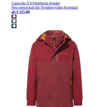
Capacida II Hybridjacke Kinder
Neu entwickelt für Textilrecycling Kreislauf
ab
€ 115,00