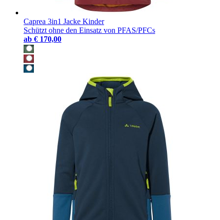
Caprea 3in1 Jacke Kinder
Schützt ohne den Einsatz von PFAS/PFCs
ab
€ 170,00