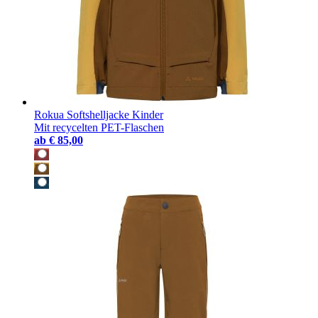
Rokua Softshelljacke Kinder
Mit recycelten PET-Flaschen
ab
€ 85,00