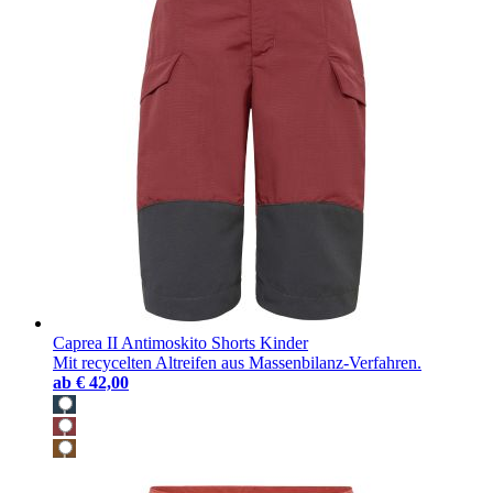
Caprea II Antimoskito Shorts Kinder
Mit recycelten Altreifen aus Massenbilanz-Verfahren.
ab
€ 42,00