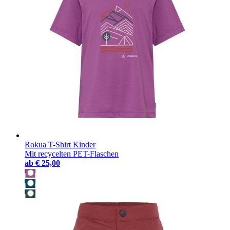
Rokua T-Shirt Kinder
Mit recycelten PET-Flaschen
ab
€ 25,00