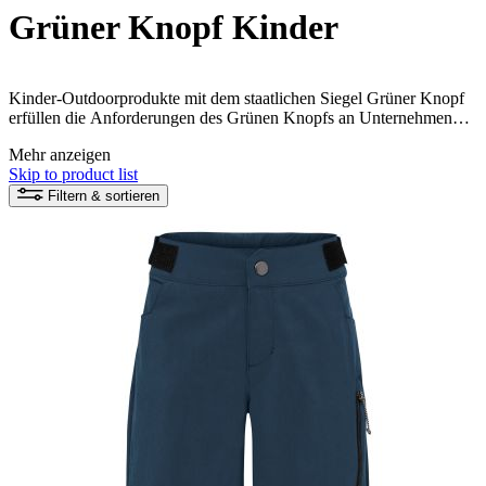
Grüner Knopf Kinder
Kinder-Outdoorprodukte mit dem staatlichen Siegel Grüner Knopf
erfüllen die Anforderungen des Grünen Knopfs an Unternehmen
und Produkte. Hier erfährst du mehr zum
Grünen Knopf
. Oder
Mehr anzeigen
schau dir das
Video
an – hier wird der Grüne Knopf kurz erklärt.
Skip to product list
Filtern & sortieren