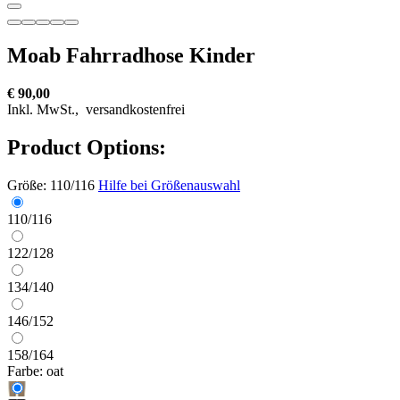
Moab Fahrradhose Kinder
€ 90,00
Inkl. MwSt.,
versandkostenfrei
Product Options:
Größe:
110/116
Hilfe bei Größenauswahl
110/116
122/128
134/140
146/152
158/164
Farbe:
oat