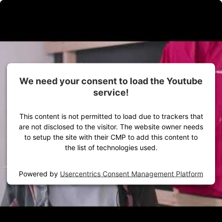
Zum Inhalt springen
Alles für dein Outdoor-Abenteuer
Damen
Herren
Ausrüstung
We need your consent to load the Youtube
We need your consent to load the Youtube
service!
service!
This content is not permitted to load due to trackers that
This content is not permitted to load due to trackers that
are not disclosed to the visitor. The website owner needs
are not disclosed to the visitor. The website owner needs
to setup the site with their CMP to add this content to
to setup the site with their CMP to add this content to
the list of technologies used.
the list of technologies used.
Powered by
Powered by
Usercentrics Consent Management Platform
Usercentrics Consent Management Platform
Startseite
VAUDE Stories
Know-how
Ab wann ist die Regenhose und Regenjacke wasserdicht?
Bekleidung