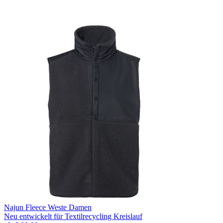
Najun Fleece Weste Damen
Neu entwickelt für Textilrecycling Kreislauf