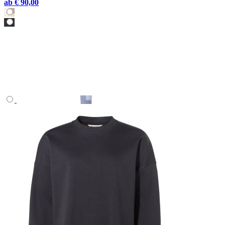
ab
€ 90,00