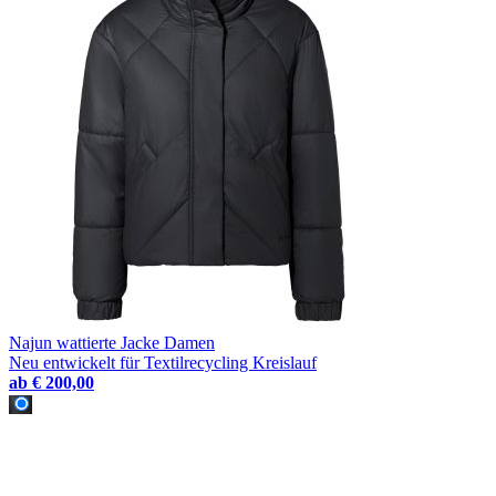
Najun wattierte Jacke Damen
Neu entwickelt für Textilrecycling Kreislauf
ab
€ 200,00