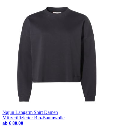
Najun Langarm Shirt Damen
Mit zertifizierter Bio-Baumwolle
ab
€ 80,00