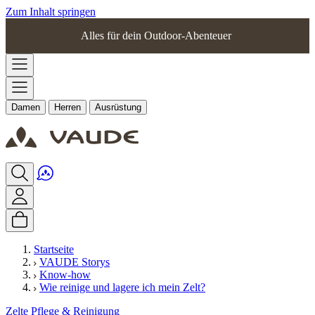
Zum Inhalt springen
Alles für dein Outdoor-Abenteuer
Damen
Herren
Ausrüstung
Startseite
VAUDE Storys
Know-how
Wie reinige und lagere ich mein Zelt?
Zelte
Pflege & Reinigung