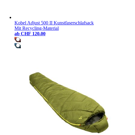
Kobel Adjust 500 II Kunstfaserschlafsack
Mit Recycling-Material
ab
CHF 120.00