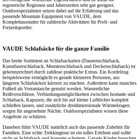
regenreiche Regionen und Jahreszeiten sehr gut geeignet.
Outdoorspezialisten setzen dabei auf die Erfahrung und das
passende Mountain Equipment von VAUDE, dem
Komplettausstatter für zahlreiche Aktivitäten für Profi- und
Freizeitsportler.
VAUDE Schlafsäcke für die ganze Familie
Das breite Sortiment an Schlafsackarten (Daunenschlafsack,
Kunstfaserschlafsack, Mumienschlafsack und Deckenschlafsack) ist
gekennzeichnet durch zahllose praktische Extras. Ein Kordelzug
beispielsweise ermöglicht es gerade kleineren Personen, aus
längeren Schlafsäcken kürzere zu machen. Außerdem kann manches
Fußteil als Vorratstasche genutzt werden. Wasserdichte
Reißverschlüsse, Verbindungsmöglichkeiten zwischen Isomatte und
Schlafsack, Kapuzen, die sich bis auf kleine Luftlöcher komplett
schließen lassen, und zusätzliche dreidimensionale Wärmekragen
sorgen für angenehme Nächte. Outdoorspezialisten wissen diese
Angebote zu schätzen.
Daneben führt VAUDE natürlich auch das passende Zubehör für
Familien. Eine echte Trekkingtour ist ein tolles Erlebnis und sollte
nicht an Schlafsack und Isomatte scheitern. Gerade Kinder brauchen