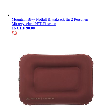
Mountain Bivy Notfall Biwaksack für 2 Personen
Mit recycelten PET-Flaschen
ab
CHF 90.00