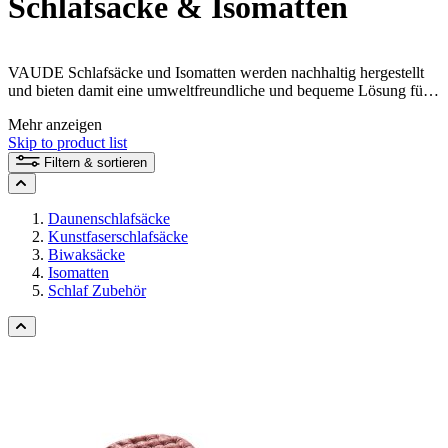
Schlafsäcke & Isomatten
VAUDE Schlafsäcke und Isomatten werden nachhaltig hergestellt
und bieten damit eine umweltfreundliche und bequeme Lösung für
deine Nachtruhe beim Zelten oder auch mal ganz im Freien. Mit
Mehr anzeigen
zahlreichen praktischen Extras ausgestattet und aus
Skip to product list
umweltfreundlichen und recycelten Materialien hergestellt, bieten
diese Schlafsäcke und Isomatten ein komfortables und
Filtern & sortieren
verantwortungsbewusstes Schlaferlebnis.
Daunenschlafsäcke
Kunstfaserschlafsäcke
Biwaksäcke
Isomatten
Schlaf Zubehör