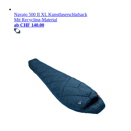
Navajo 500 II XL Kunstfaserschlafsack
Mit Recycling-Material
ab
CHF 140.00