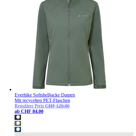
Everhike Softshelljacke Damen
Mit recycelten PET-Flaschen
Regulärer Preis
CHF 120.00
ab
CHF 84.00