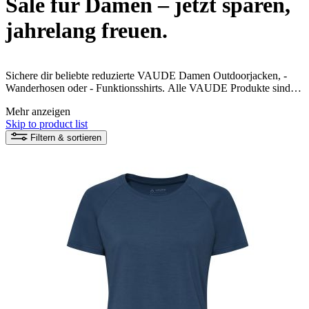
Sale für Damen – jetzt sparen,
jahrelang freuen.
Sichere dir beliebte reduzierte VAUDE Damen Outdoorjacken, -
Wanderhosen oder - Funktionsshirts. Alle VAUDE Produkte sind
umweltfreundlich und fair produziert. Jetzt kann dein nachhaltiges
Mehr anzeigen
Naturerlebnis beginnen!
Skip to product list
Filtern & sortieren