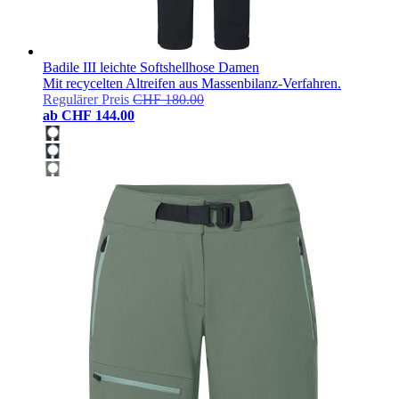
Badile III leichte Softshellhose Damen
Mit recycelten Altreifen aus Massenbilanz-Verfahren.
Regulärer Preis
CHF 180.00
ab
CHF 144.00