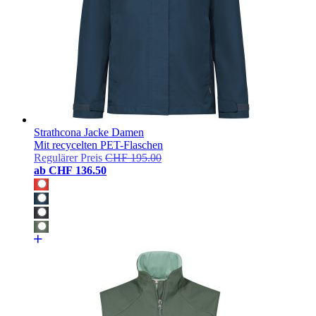
Strathcona Jacke Damen
Mit recycelten PET-Flaschen
Regulärer Preis
CHF 195.00
ab
CHF 136.50