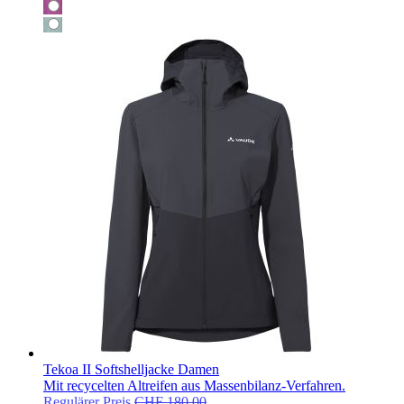
Tekoa II Softshelljacke Damen
Mit recycelten Altreifen aus Massenbilanz-Verfahren.
Regulärer Preis
CHF 180.00