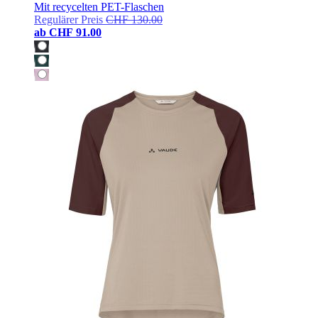
Mit recycelten PET-Flaschen
Regulärer Preis
CHF 130.00
ab
CHF 91.00