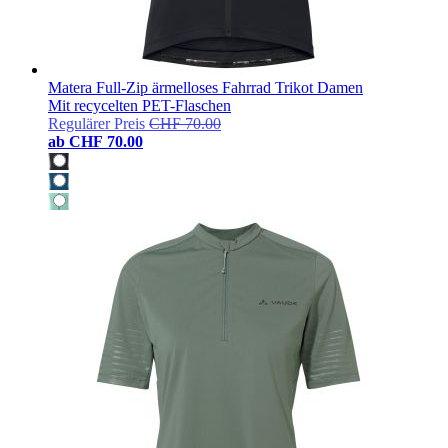
Matera Full-Zip ärmelloses Fahrrad Trikot Damen
Mit recycelten PET-Flaschen
Regulärer Preis
CHF 70.00
ab
CHF 70.00