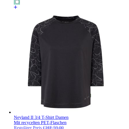
Neyland II 3/4 T-Shirt Damen
Mit recycelten PET-Flaschen
Regulärer Preis
CHF 59.00