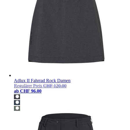
Adlux II Fahrrad Rock Damen
Regulärer Preis
CHF 120.00
ab
CHF 96.00