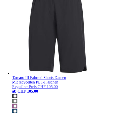
Tamaro III Fahrrad Shorts Damen
Mit recycelten PET-Flaschen
Regulärer Preis
CHF 105.00
ab
CHF 105.00