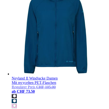
Neyland II Windjacke Damen
Mit recycelten PET-Flaschen
Regulärer Preis
CHF 105.00
ab
CHF 73.50