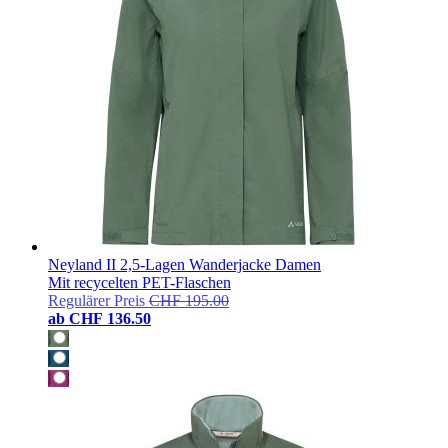
Neyland II 2,5-Lagen Wanderjacke Damen
Mit recycelten PET-Flaschen
Regulärer Preis
CHF 195.00
ab
CHF 136.50