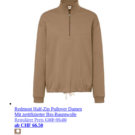
Redmont Half-Zip Pullover Damen
Mit zertifizierter Bio-Baumwolle
Regulärer Preis
CHF 95.00
ab
CHF 66.50