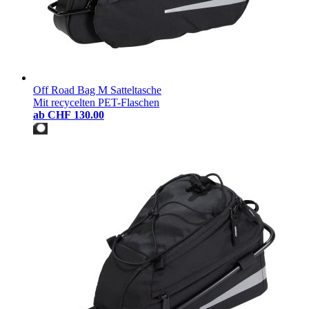
Off Road Bag M Satteltasche
Mit recycelten PET-Flaschen
ab
CHF 130.00