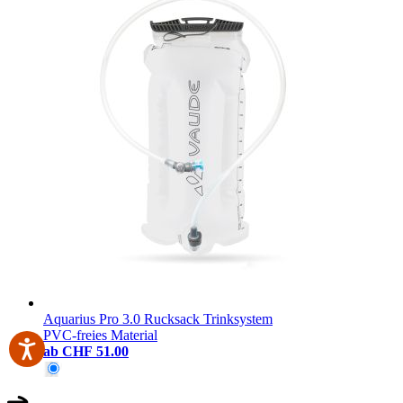
Aquarius Pro 3.0 Rucksack Trinksystem
PVC-freies Material
ab
CHF 51.00