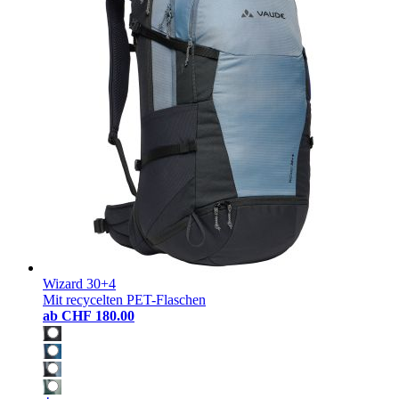
Wizard 30+4
Mit recycelten PET-Flaschen
ab
CHF 180.00