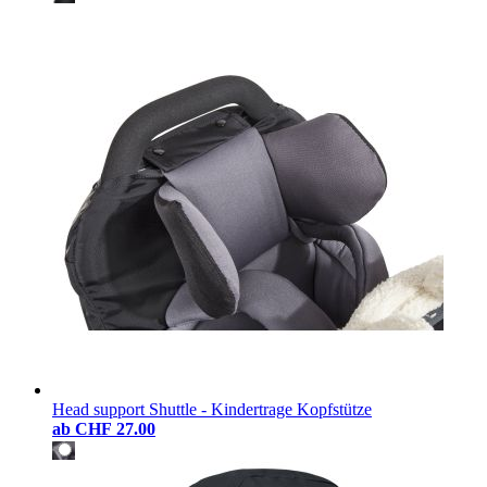
Head support Shuttle - Kindertrage Kopfstütze
ab
CHF 27.00