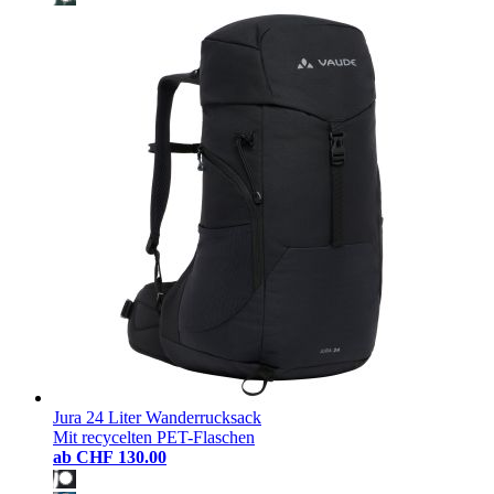
Jura 24 Liter Wanderrucksack
Mit recycelten PET-Flaschen
ab
CHF 130.00