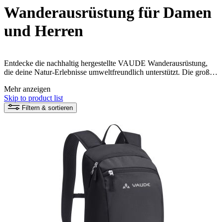
Wanderausrüstung für Damen
und Herren
Entdecke die nachhaltig hergestellte VAUDE Wanderausrüstung,
die deine Natur-Erlebnisse umweltfreundlich unterstützt. Die große
Auswahl an Rucksäcken, Hüfttaschen und Erste-Hilfe-Sets zum
Mehr anzeigen
Wandern bietet dir höchste Qualität und Funktionalität, ohne die
Skip to product list
Natur zu belasten. Mach dich bereit für dein nächstes Wander-
Erlebnis!
Filtern & sortieren