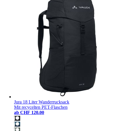
Jura 18 Liter Wanderrucksack
Mit recycelten PET-Flaschen
ab
CHF 120.00