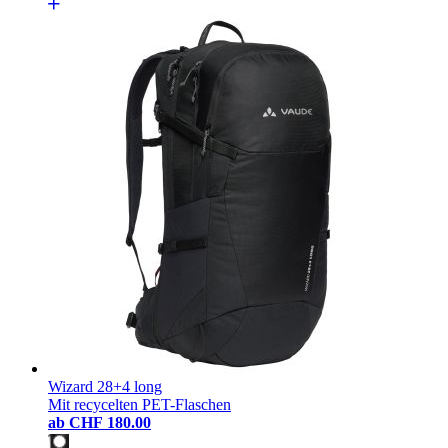
Wizard 28+4 long
Mit recycelten PET-Flaschen
ab
CHF 180.00