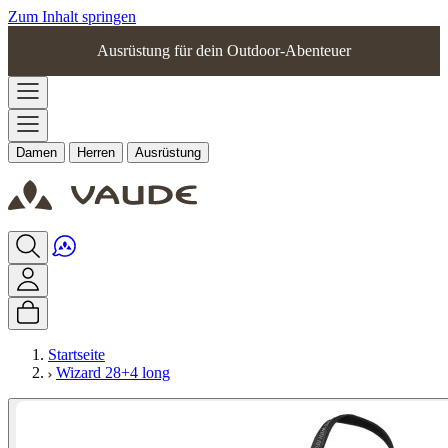
Zum Inhalt springen
Ausrüstung für dein Outdoor-Abenteuer
Damen
Herren
Ausrüstung
Startseite
Wizard 28+4 long