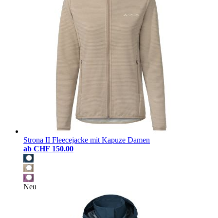
Strona II Fleecejacke mit Kapuze Damen
ab
CHF 150.00
Neu