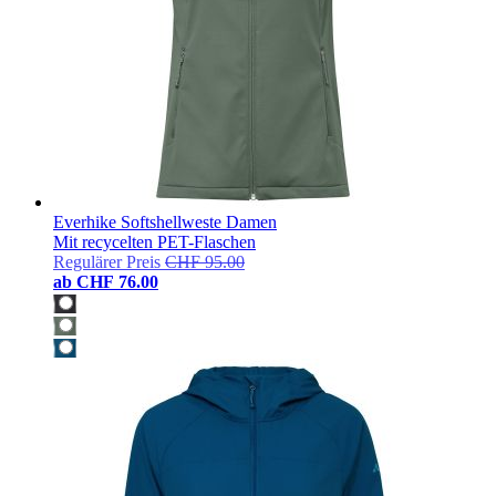
Everhike Softshellweste Damen
Mit recycelten PET-Flaschen
Regulärer Preis
CHF 95.00
ab
CHF 76.00