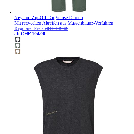
Neyland Zip-Off Cargohose Damen
Mit recycelten Altreifen aus Massenbilanz-Verfahren.
Regulärer Preis
CHF 130.00
ab
CHF 104.00