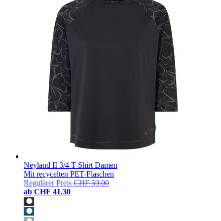
Neyland II 3/4 T-Shirt Damen
Mit recycelten PET-Flaschen
Regulärer Preis
CHF 59.00
ab
CHF 41.30