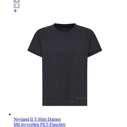
Neyland II T-Shirt Damen
Mit recycelten PET-Flaschen