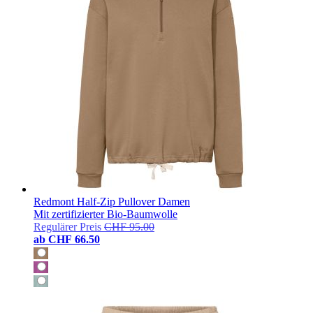
Redmont Half-Zip Pullover Damen
Mit zertifizierter Bio-Baumwolle
Regulärer Preis
CHF 95.00
ab
CHF 66.50