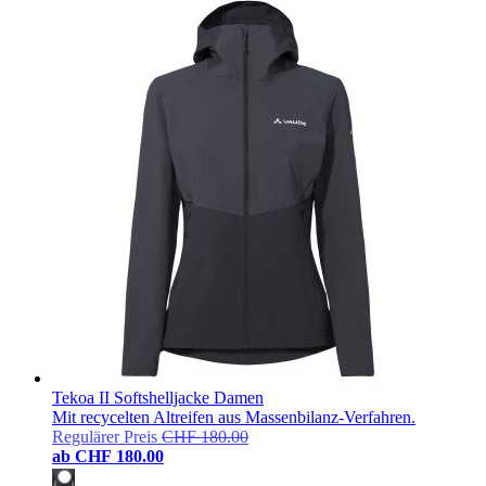
Tekoa II Softshelljacke Damen
Mit recycelten Altreifen aus Massenbilanz-Verfahren.
Regulärer Preis
CHF 180.00
ab
CHF 180.00