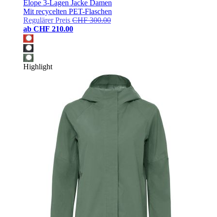
Elope 3-Lagen Jacke Damen
Mit recycelten PET-Flaschen
Regulärer Preis
CHF 300.00
ab
CHF 210.00
Highlight