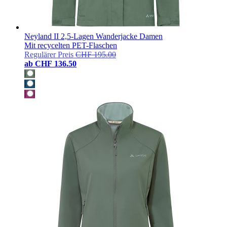
Neyland II 2,5-Lagen Wanderjacke Damen
Mit recycelten PET-Flaschen
Regulärer Preis
CHF 195.00
ab
CHF 136.50