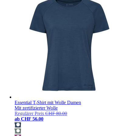
Essential T-Shirt mit Wolle Damen
Mit zertifizierter Wolle
Regulärer Preis
CHF 80.00
ab
CHF 56.00