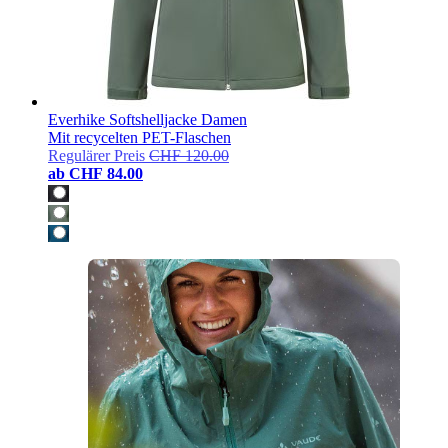
Everhike Softshelljacke Damen
Mit recycelten PET-Flaschen
Regulärer Preis
CHF 120.00
ab
CHF 84.00