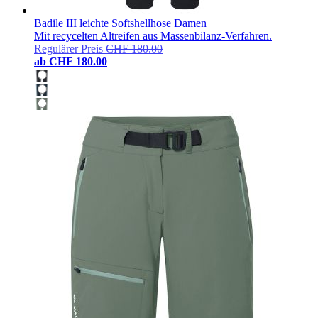
Badile III leichte Softshellhose Damen
Mit recycelten Altreifen aus Massenbilanz-Verfahren.
Regulärer Preis
CHF 180.00
ab
CHF 180.00