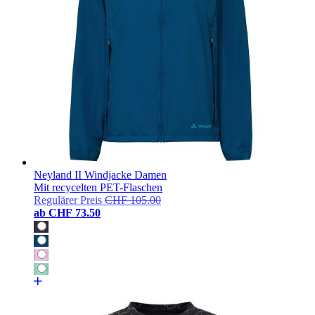
Neyland II Windjacke Damen
Mit recycelten PET-Flaschen
Regulärer Preis
CHF 105.00
ab
CHF 73.50