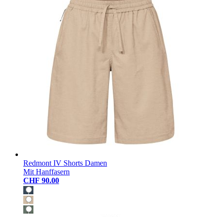
Redmont IV Shorts Damen
Mit Hanffasern
CHF 90.00