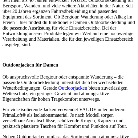
Seit mehr als 40 Jahren entwickelt VAUDE Outdoorbekleidung für
Bergsport, Wandern und viele weitere Aktivitäten in der Natur. Seit
über 20 Jahren ergänzen Fahrradbekleidung und passendes
Equipment das Sortiment. Ob Bergtour, Wanderung oder Alltag im
Freien – hier findest du funktionelle Damen Outdoorbekleidung und
die passende Ausrüstung für viele Einsatzbereiche. Bei der
Entwicklung unserer Produkte legen wir Wert auf eine hochwertige
Verarbeitung und Materialien, die für den jeweiligen Einsatzbereich
ausgelegt sind.
Outdoorjacken für Damen
Ob anspruchsvolle Bergtour oder entspannte Wanderung – die
passende Outdoorbekleidung unterstützt dich bei wechselnden
Wetterbedingungen. Gerade
Outdoorjacken
bieten zuverlässigen
Wetterschutz, ein geringes Gewicht und atmungsaktive
Eigenschaften für hohen Tragekomfort unterwegs.
Für viele isolierende Jacken verwendet VAUDE unter anderem
PrimaLoft® als Isolationsmaterial. Je nach Modell sorgen
verstellbare Armabschlüsse, schützende Kragen, Kapuzen und
praktisch platzierte Taschen für Komfort und Funktion auf Tour.
Neben Outdoorjacken umfasst das Sortiment auch atmungsaktive