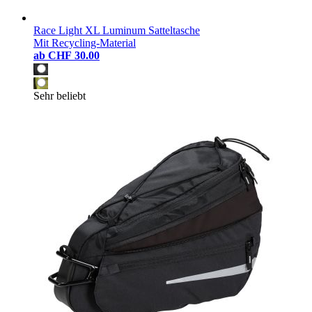
Race Light XL Luminum Satteltasche
Mit Recycling-Material
ab
CHF 30.00
Sehr beliebt