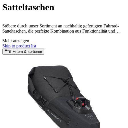
Satteltaschen
Stöbere durch unser Sortiment an nachhaltig gefertigten Fahrrad-
Satteltaschen, die perfekte Kombination aus Funktionalität und
umweltfreundlichem Design. Diese Taschen bieten dir den nötigen
Mehr anzeigen
Stauraum für Radwerkzeug oder Notfallset und überzeugen durch
Skip to product list
ihre Langlebigkeit und nachhaltige Produktion.
Filtern & sortieren