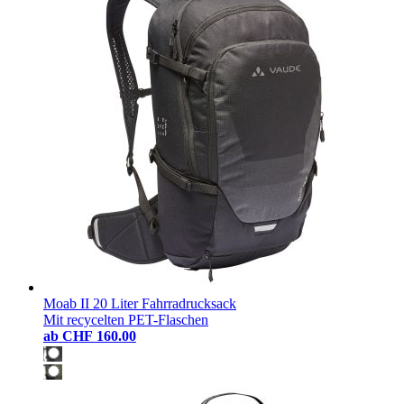
Moab II 20 Liter Fahrradrucksack
Mit recycelten PET-Flaschen
ab
CHF 160.00