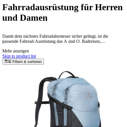
Fahrradausrüstung für Herren
und Damen
Damit dein nächstes Fahrradabenteuer sicher gelingt, ist die
passende Fahrrad-Ausrüstung das A und O. Radreisen,
Mountainbiken, Graveln oder City-Biken – die Liste der Aktivitäten
Mehr anzeigen
mit dem Rad ist lang. Bei VAUDE im Shop findest du nachhaltig
Skip to product list
und fair produzierte Fahrrad-Ausrüstung, von der Radtasche und
dem Radrucksack bis hin zu nützlichen Fahrrad Accessoires.
Filtern & sortieren