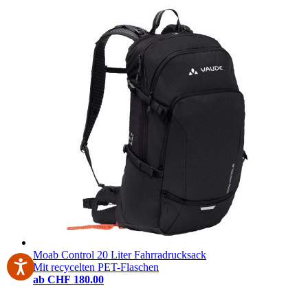
Moab Control 20 Liter Fahrradrucksack
Mit recycelten PET-Flaschen
ab
CHF 180.00