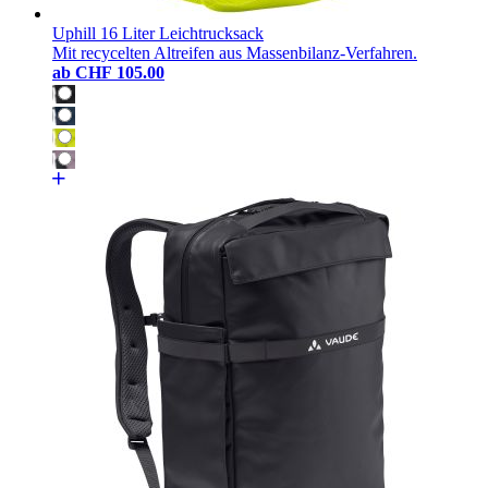
Uphill 16 Liter Leichtrucksack
Mit recycelten Altreifen aus Massenbilanz-Verfahren.
ab
CHF 105.00