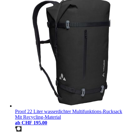
Proof 22 Liter wasserdichter Multifunktions-Rucksack
Mit Recycling-Material
ab
CHF 195.00