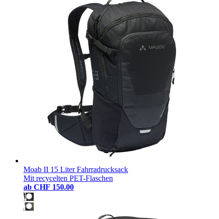
Moab II 15 Liter Fahrradrucksack
Mit recycelten PET-Flaschen
ab
CHF 150.00