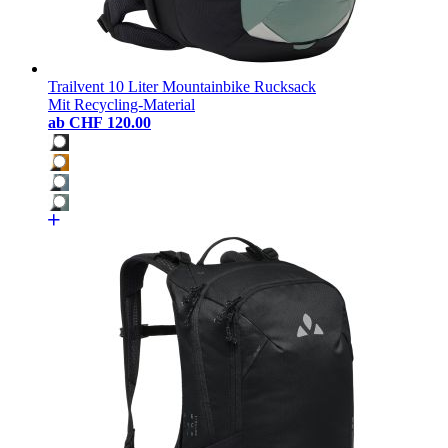
Trailvent 10 Liter Mountainbike Rucksack
Mit Recycling-Material
ab
CHF 120.00