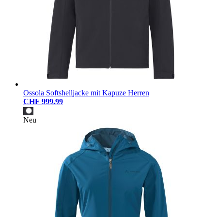
Ossola Softshelljacke mit Kapuze Herren
CHF 999.99
Neu