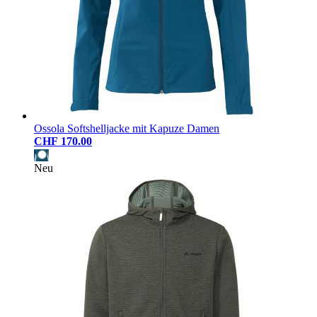
Ossola Softshelljacke mit Kapuze Damen
CHF 170.00
Neu