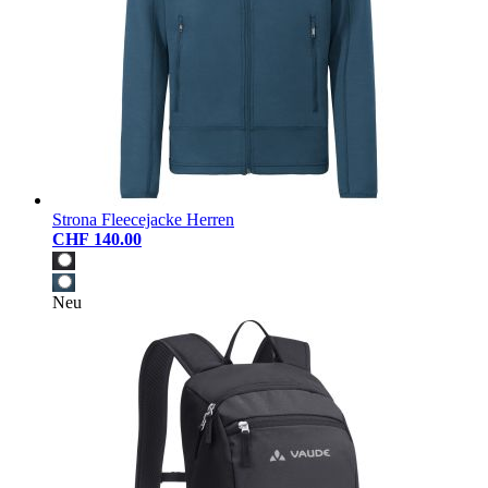
Strona Fleecejacke Herren
CHF 140.00
Neu