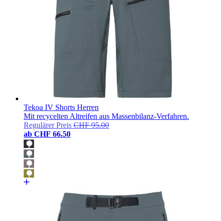
Tekoa IV Shorts Herren
Mit recycelten Altreifen aus Massenbilanz-Verfahren.
Regulärer Preis
CHF 95.00
ab
CHF 66.50