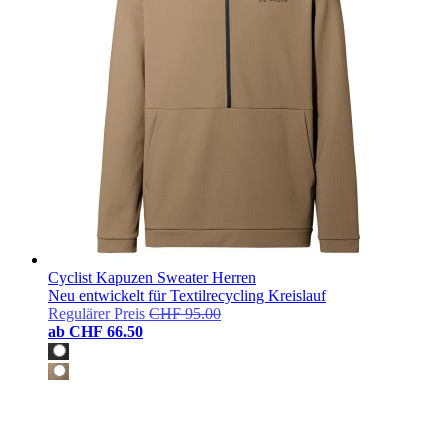
Cyclist Kapuzen Sweater Herren
Neu entwickelt für Textilrecycling Kreislauf
Regulärer Preis
CHF 95.00
ab
CHF 66.50