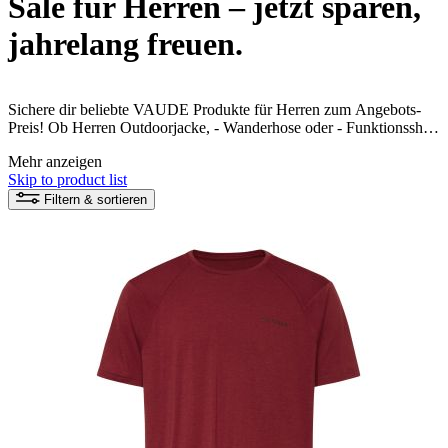
Sale für Herren – jetzt sparen,
jahrelang freuen.
Sichere dir beliebte VAUDE Produkte für Herren zum Angebots-
Preis! Ob Herren Outdoorjacke, - Wanderhose oder - Funktionsshirt,
alle VAUDE Produkte sind umweltfreundlich und fair produziert.
Mehr anzeigen
Dein nachhaltiges Naturerlebnis kann beginnen!
Skip to product list
Filtern & sortieren