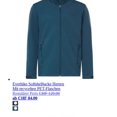
Everhike Softshelljacke Herren
Mit recycelten PET-Flaschen
Regulärer Preis
CHF 120.00
ab
CHF 84.00