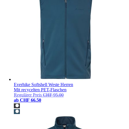
Everhike Softshell Weste Herren
Mit recycelten PET-Flaschen
Regulärer Preis
CHF 95.00
ab
CHF 66.50