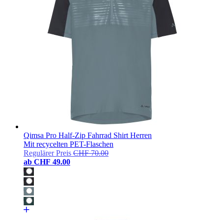
Qimsa Pro Half-Zip Fahrrad Shirt Herren
Mit recycelten PET-Flaschen
Regulärer Preis
CHF 70.00
ab
CHF 49.00