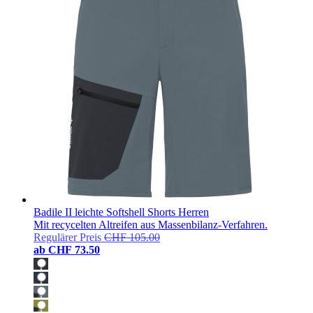
Badile II leichte Softshell Shorts Herren
Mit recycelten Altreifen aus Massenbilanz-Verfahren.
Regulärer Preis
CHF 105.00
ab
CHF 73.50