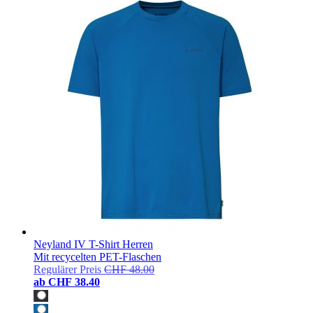
Neyland IV T-Shirt Herren
Mit recycelten PET-Flaschen
Regulärer Preis
CHF 48.00
ab
CHF 38.40