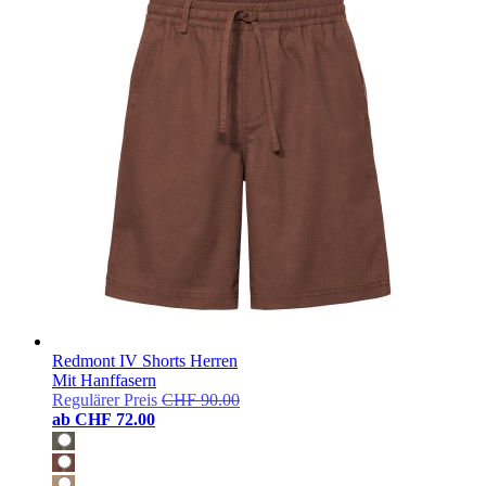
Redmont IV Shorts Herren
Mit Hanffasern
Regulärer Preis
CHF 90.00
ab
CHF 72.00