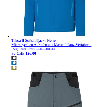
Tekoa II Softshelljacke Herren
Mit recycelten Altreifen aus Massenbilanz-Verfahren.
Regulärer Preis
CHF 180.00
ab
CHF 126.00