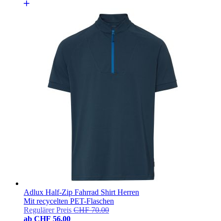
Adlux Half-Zip Fahrrad Shirt Herren
Mit recycelten PET-Flaschen
Regulärer Preis
CHF 70.00
ab
CHF 56.00