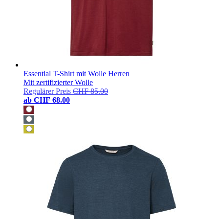
Essential T-Shirt mit Wolle Herren
Mit zertifizierter Wolle
Regulärer Preis
CHF 85.00
ab
CHF 68.00