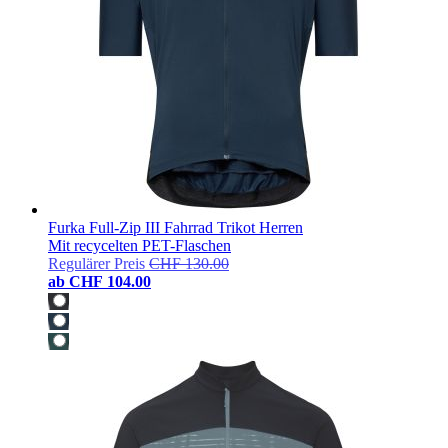
Furka Full-Zip III Fahrrad Trikot Herren
Mit recycelten PET-Flaschen
Regulärer Preis
CHF 130.00
ab
CHF 104.00