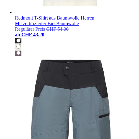
Redmont T-Shirt aus Baumwolle Herren
Mit zertifizierter Bio-Baumwolle
Regulärer Preis
CHF 54.00
ab
CHF 43.20