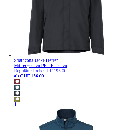
Strathcona Jacke Herren
Mit recycelten PET-Flaschen
Regulärer Preis
CHF 195.00
ab
CHF 156.00