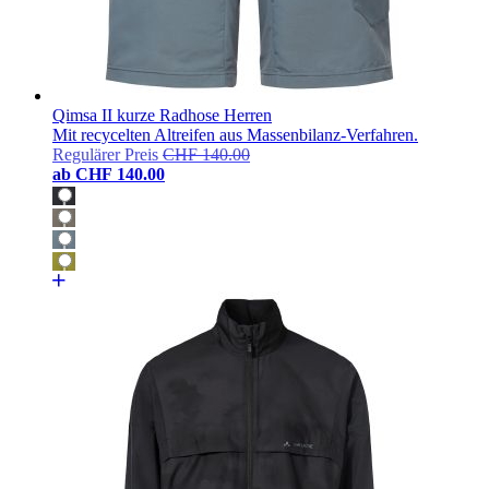
Qimsa II kurze Radhose Herren
Mit recycelten Altreifen aus Massenbilanz-Verfahren.
Regulärer Preis
CHF 140.00
ab
CHF 140.00