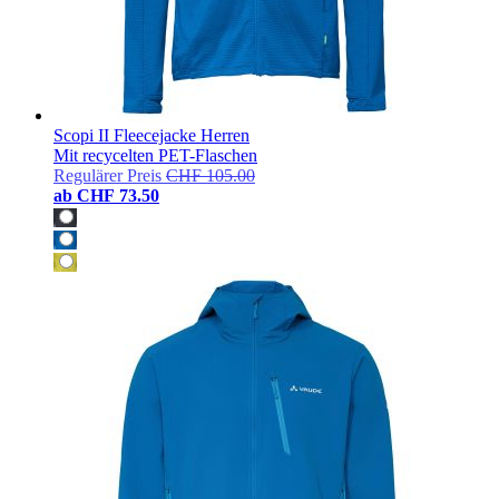
Scopi II Fleecejacke Herren
Mit recycelten PET-Flaschen
Regulärer Preis
CHF 105.00
ab
CHF 73.50