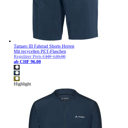
Tamaro III Fahrrad Shorts Herren
Mit recycelten PET-Flaschen
Regulärer Preis
CHF 120.00
ab
CHF 96.00
Highlight