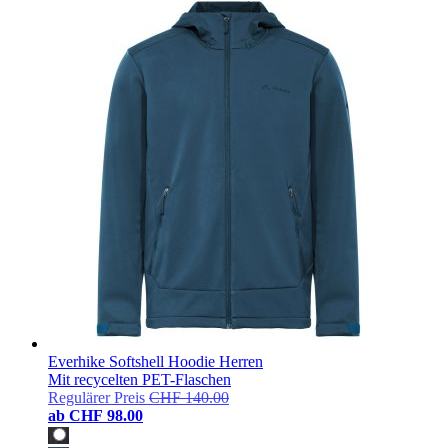
Everhike Softshell Hoodie Herren
Mit recycelten PET-Flaschen
Regulärer Preis
CHF 140.00
ab
CHF 98.00