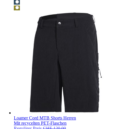
Loamer Cord MTB Shorts Herren
Mit recycelten PET-Flaschen
Regulärer Preis
CHF 120.00