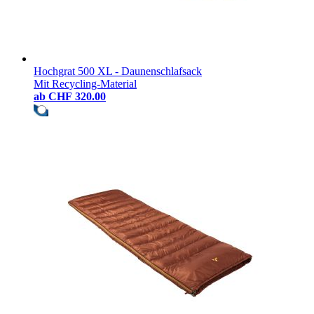
Hochgrat 500 XL - Daunenschlafsack
Mit Recycling-Material
ab
CHF 320.00