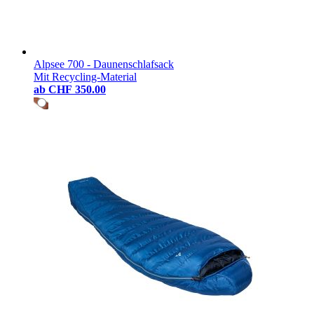
Alpsee 700 - Daunenschlafsack
Mit Recycling-Material
ab
CHF 350.00