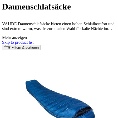
Daunenschlafsäcke
VAUDE Daunenschlafsäcke bieten einen hohen Schlafkomfort und
sind extrem warm, was sie zur idealen Wahl für kalte Nächte im
Freien macht. Durch ihr geringes Gewicht und ihre hohe
Mehr anzeigen
Lebensdauer sind sie eine langlebige Investition für jeden Camper.
Skip to product list
Die Daunenschlafsäcke werden nachhaltig und aus
umweltfreundlichen und recycelten Materialien hergestellt. Sie
Filtern & sortieren
bieten damit eine wohlige und verantwortungsbewusste
Schlafmöglichkeit für alle Naturliebhaber.