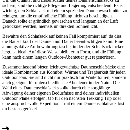
Um die Qualität und Lebensdauer deines Daunenschlafsacks zu
sichern, sind die richtige Pflege und Lagerung entscheidend. Es ist
wichtig, den Schlafsack mit einem speziellen Daunenwaschmittel zu
reinigen, um die empfindliche Füllung nicht zu beschädigen.
Danach sollte er gründlich gewaschen und langsam an der Luft
getrocknet werden, niemals im direkten Sonnenlicht.
Bewahre den Schlafsack auf keinen Fall komprimiert auf, da dies
die Bauschkraft der Daunen auf Dauer beeinträchtigen kann. Eine
atmungsaktive Aufbewahrungstasche, in der der Schlafsack locker
liegt, ist ideal. Auf diese Weise bleibt er in Form, und die Füllung
kann nach einem langen Outdoor-Abenteuer gut regenerieren.
Zusammenfassend bieten leichtgewichtige Daunenschlafsäcke eine
ideale Kombination aus Komfort, Wärme und Tragbarkeit für jeden
Outdoor-Fan. Sie sind nicht nur praktisch für Wintertouren, sondern
auch geeignet für unterschiedlichste Abenteuer in der Natur. Die
Wahl eines Daunenschlafsacks sollte durch eine sorgfältige
Abwägung deiner eigenen Bedürfnisse und deiner individuellen
Outdoor-Pläne erfolgen. Ob für den nächsten Trekking-Trip oder
eine anspruchsvolle Expedition – mit einem Daunenschlafsack bist
du bestens gerüstet.