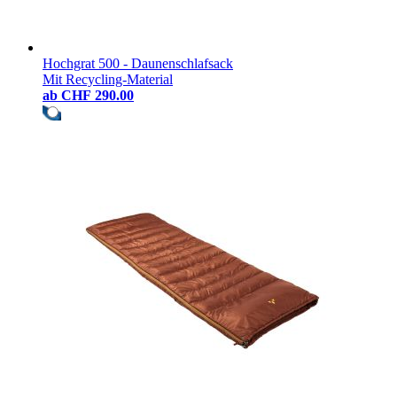
Hochgrat 500 - Daunenschlafsack
Mit Recycling-Material
ab
CHF 290.00