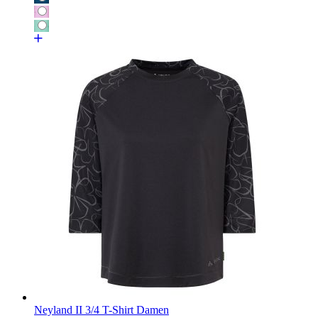
Neyland II 3/4 T-Shirt Damen