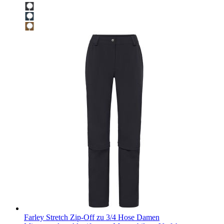
Farley Stretch Zip-Off zu 3/4 Hose Damen