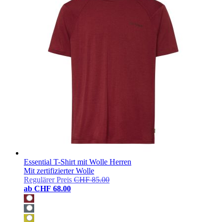
Essential T-Shirt mit Wolle Herren
Mit zertifizierter Wolle
Regulärer Preis
CHF 85.00
ab
CHF 68.00