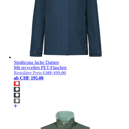
Strathcona Jacke Damen
Mit recycelten PET-Flaschen
Regulärer Preis
CHF 195.00
ab
CHF 195.00