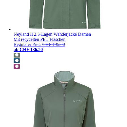
Neyland II 2,5-Lagen Wanderjacke Damen
Mit recycelten PET-Flaschen
Regulärer Preis
CHF 195.00
ab
CHF 136.50