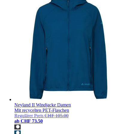
Neyland II Windjacke Damen
Mit recycelten PET-Flaschen
Regulärer Preis
CHF 105.00
ab
CHF 73.50