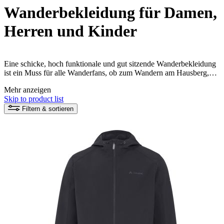
Wanderbekleidung für Damen,
Herren und Kinder
Eine schicke, hoch funktionale und gut sitzende Wanderbekleidung
ist ein Muss für alle Wanderfans, ob zum Wandern am Hausberg,
zur ambitionierten Mehrtagestour und auch im Alltag zum Spazieren
Mehr anzeigen
mit dem Familienhund. Unsere VAUDE Wanderkleidung für
Skip to product list
Damen, Herren und Kinder wird umweltfreundlich und aus
nachhaltigen Materialien hergestellt.
Filtern & sortieren