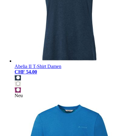
Abelia II T-Shirt Damen
CHF 54.00
Neu