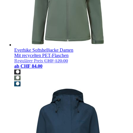
Everhike Softshelljacke Damen
Mit recycelten PET-Flaschen
Regulärer Preis
CHF 120.00
ab
CHF 84.00