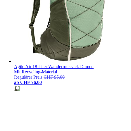
Agile Air 18 Liter Wanderrucksack Damen
Mit Recycling-Material
Regulärer Preis
CHF 95.00
ab
CHF 76.00