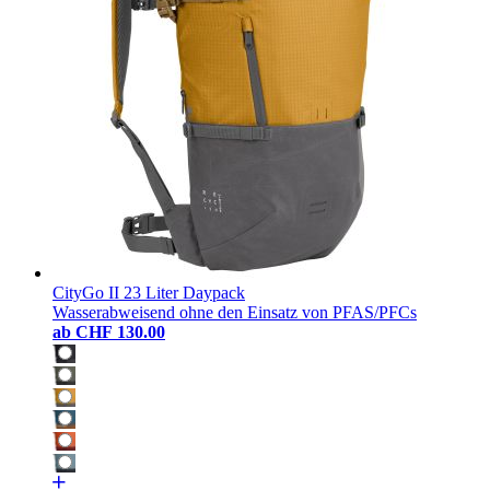
CityGo II 23 Liter Daypack
Wasserabweisend ohne den Einsatz von PFAS/PFCs
ab
CHF 130.00