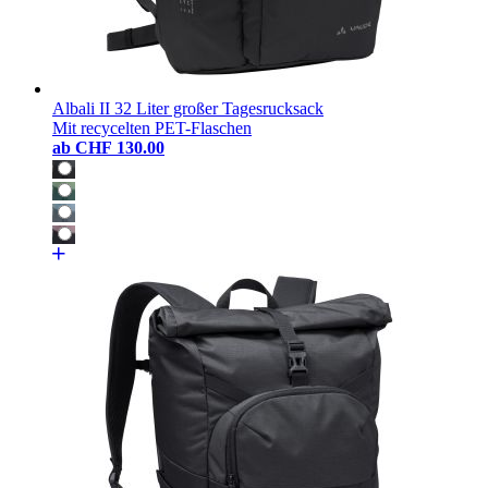
Albali II 32 Liter großer Tagesrucksack
Mit recycelten PET-Flaschen
ab
CHF 130.00