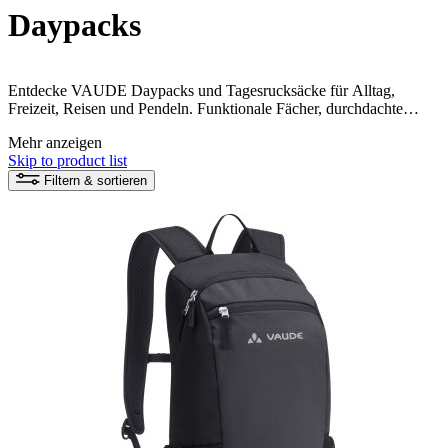
Daypacks
Entdecke VAUDE Daypacks und Tagesrucksäcke für Alltag,
Freizeit, Reisen und Pendeln. Funktionale Fächer, durchdachte
Tragesysteme und verschiedene Packvolumen bieten Platz für
Mehr anzeigen
Laptop, persönliche Ausrüstung und alles, was unterwegs wichtig
Skip to product list
ist.
Filtern & sortieren