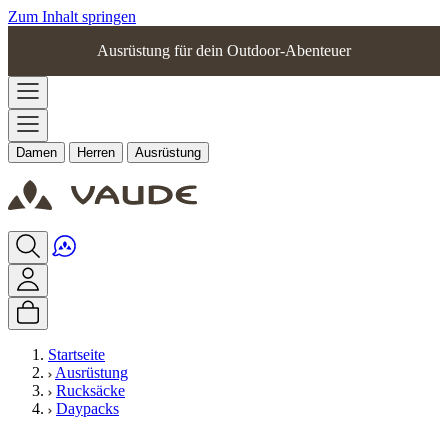
Zum Inhalt springen
Ausrüstung für dein Outdoor-Abenteuer
Damen
Herren
Ausrüstung
Startseite
Ausrüstung
Rucksäcke
Daypacks