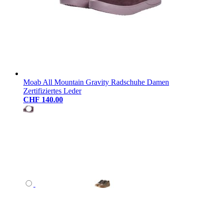
Moab All Mountain Gravity Radschuhe Damen
Zertifiziertes Leder
CHF 140.00