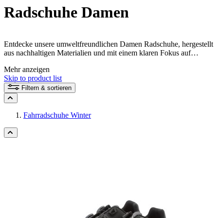
Radschuhe Damen
Entdecke unsere umweltfreundlichen Damen Radschuhe, hergestellt
aus nachhaltigen Materialien und mit einem klaren Fokus auf
Passform, Performance und Stil. Unsere umweltbewussten
Mehr anzeigen
Fahrradschuhe bieten nicht nur höchsten Komfort für deine
Skip to product list
Radtouren, sondern setzen auch ein starkes Statement für
Nachhaltigkeit und Umweltschutz.
Filtern & sortieren
Fahrradschuhe Winter