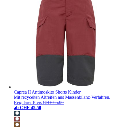
Caprea II Antimoskito Shorts Kinder
Mit recycelten Altreifen aus Massenbilanz-Verfahren.
Regulärer Preis
CHF 65.00
ab
CHF 45.50