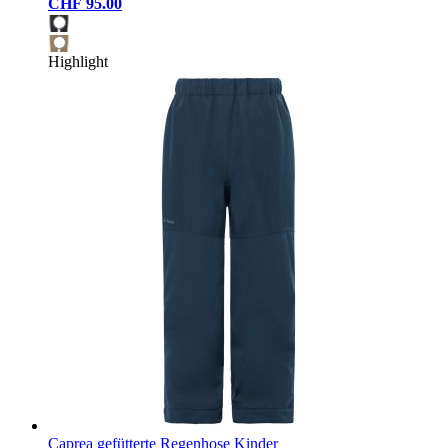
CHF 95.00
Highlight
Caprea gefütterte Regenhose Kinder