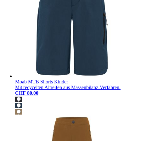
Moab MTB Shorts Kinder
Mit recycelten Altreifen aus Massenbilanz-Verfahren.
CHF 80.00