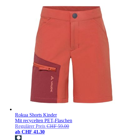
Rokua Shorts Kinder
Mit recycelten PET-Flaschen
Regulärer Preis
CHF 59.00
ab
CHF 41.30