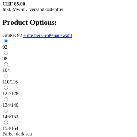
CHF 85.00
Inkl. MwSt.,
versandkostenfrei
Product Options:
Größe:
92
Hilfe bei Größenauswahl
92
98
104
110/116
122/128
134/140
146/152
158/164
Farbe:
dark sea