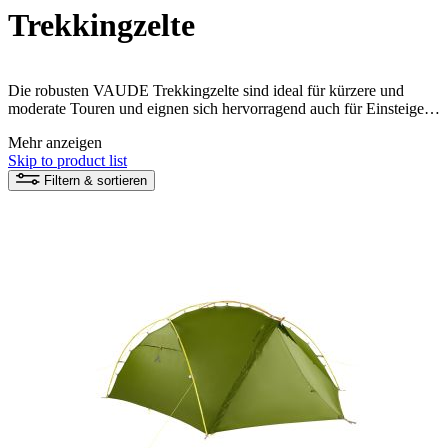
Trekkingzelte
Die robusten VAUDE Trekkingzelte sind ideal für kürzere und
moderate Touren und eignen sich hervorragend auch für Einsteiger.
Hergestellt aus umweltfreundlichen Materialien, bieten diese Zelte
Mehr anzeigen
eine zuverlässige und bequeme Unterkunft für dein Trekking-
Skip to product list
Abenteuer. Kröne deine Wander-, Trekking- und Radreisen mit
einem Trekkingzelt, das nicht nur schnell aufzubauen und
Filtern & sortieren
strapazierfähig ist, sondern auch verantwortungsbewusst hergestellt
wird.