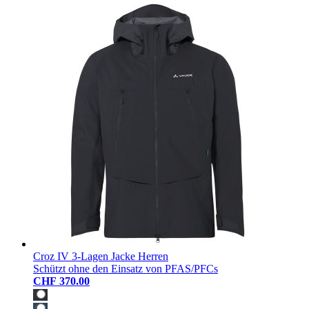
Croz IV 3-Lagen Jacke Herren
Schützt ohne den Einsatz von PFAS/PFCs
CHF 370.00