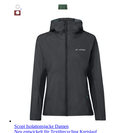
Scopi Isolationsjacke Damen
Neu entwickelt für Textilrecycling Kreislauf