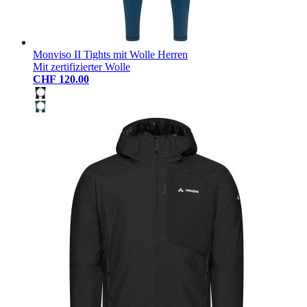
Monviso II Tights mit Wolle Herren
Mit zertifizierter Wolle
CHF 120.00