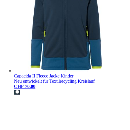
Capacida II Fleece Jacke Kinder
Neu entwickelt für Textilrecycling Kreislauf
CHF 70.00