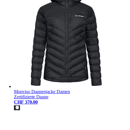
Monviso Daunenjacke Damen
Zertifizierte Daune
CHF 370.00