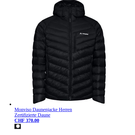
Monviso Daunenjacke Herren
Zertifizierte Daune
CHF 370.00