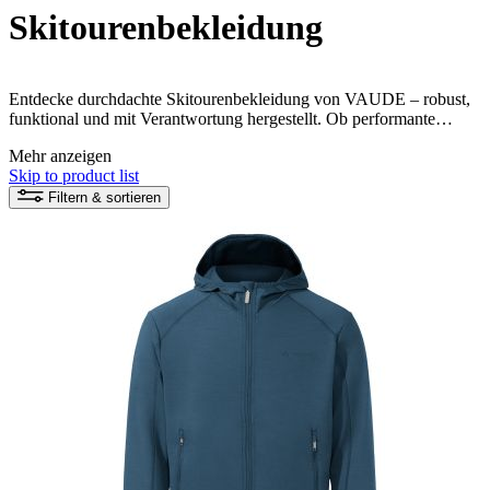
Skitourenbekleidung
Entdecke durchdachte Skitourenbekleidung von VAUDE – robust,
funktional und mit Verantwortung hergestellt. Ob performante
Skiacke oder bequeme Hose – bereit für dein Naturerlebnis im
Mehr anzeigen
Schnee.
Skip to product list
Filtern & sortieren