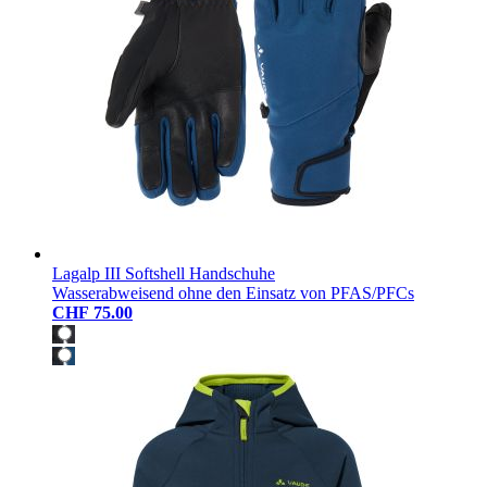
Lagalp III Softshell Handschuhe
Wasserabweisend ohne den Einsatz von PFAS/PFCs
CHF 75.00