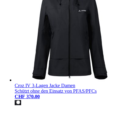
Croz IV 3-Lagen Jacke Damen
Schützt ohne den Einsatz von PFAS/PFCs
CHF 370.00