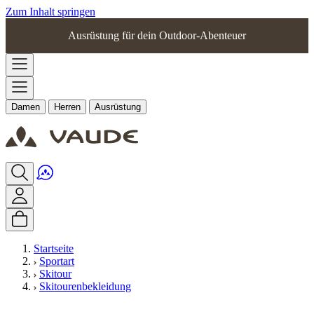
Zum Inhalt springen
Ausrüstung für dein Outdoor-Abenteuer
Damen
Herren
Ausrüstung
Startseite
Sportart
Skitour
Skitourenbekleidung