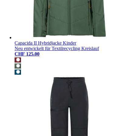
Capacida II Hybridjacke Kinder
Neu entwickelt für Textilrecycling Kreislauf
CHF 125.00