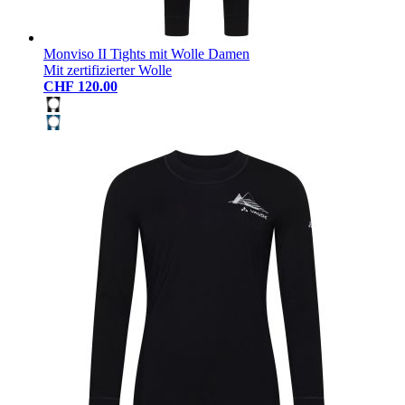
Monviso II Tights mit Wolle Damen
Mit zertifizierter Wolle
CHF 120.00