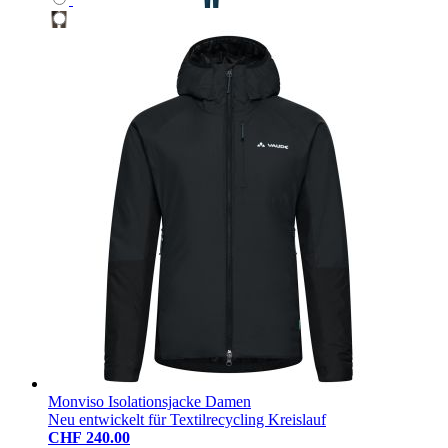
Monviso Isolationsjacke Damen
Neu entwickelt für Textilrecycling Kreislauf
CHF 240.00