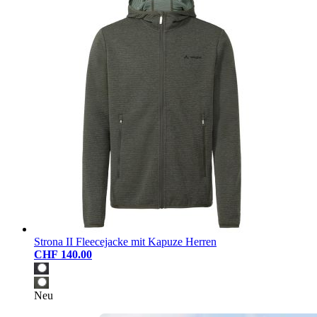
Strona II Fleecejacke mit Kapuze Herren
CHF 140.00
Neu