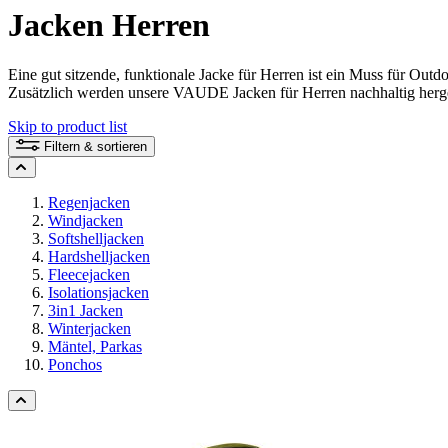
Jacken Herren
Eine gut sitzende, funktionale Jacke für Herren ist ein Muss für Out
Zusätzlich werden unsere VAUDE Jacken für Herren nachhaltig hergest
Skip to product list
Filtern & sortieren
Regenjacken
Windjacken
Softshelljacken
Hardshelljacken
Fleecejacken
Isolationsjacken
3in1 Jacken
Winterjacken
Mäntel, Parkas
Ponchos