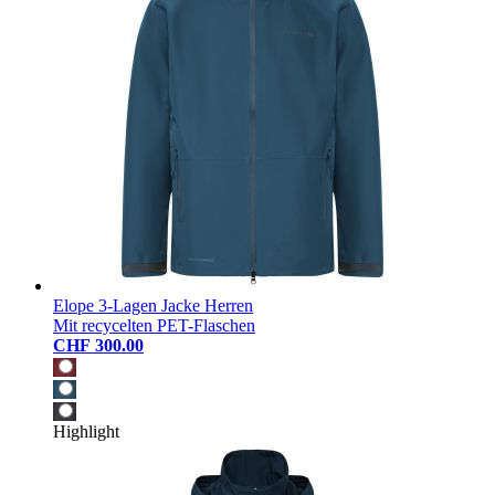
Elope 3-Lagen Jacke Herren
Mit recycelten PET-Flaschen
CHF 300.00
Highlight