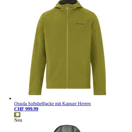
Ossola Softshelljacke mit Kapuze Herren
CHF 999.99
Neu