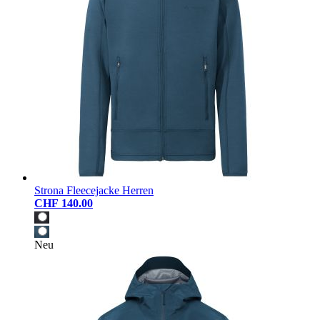
Strona Fleecejacke Herren
CHF 140.00
Neu