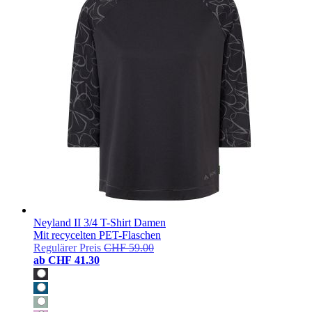
Neyland II 3/4 T-Shirt Damen
Mit recycelten PET-Flaschen
Regulärer Preis
CHF 59.00
ab
CHF 41.30