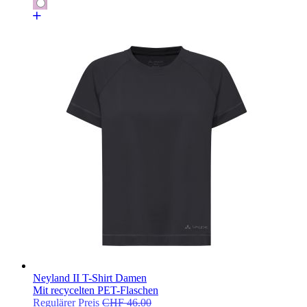
Neyland II T-Shirt Damen
Mit recycelten PET-Flaschen
Regulärer Preis
CHF 46.00