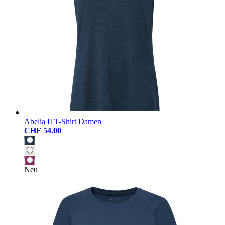
Abelia II T-Shirt Damen
CHF 54.00
Neu