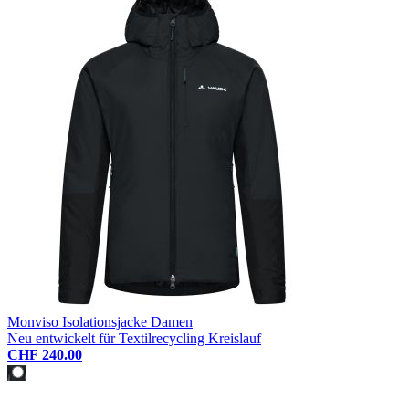
Monviso Isolationsjacke Damen
Neu entwickelt für Textilrecycling Kreislauf
CHF 240.00