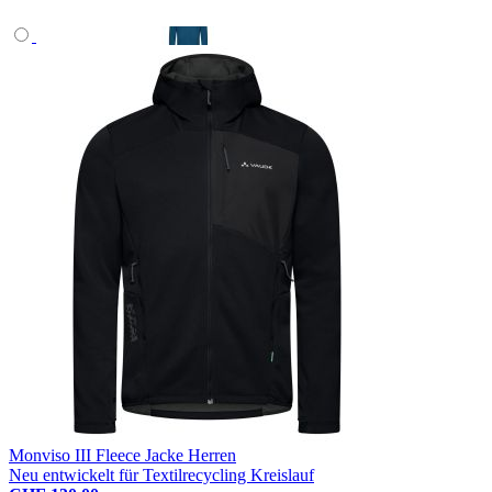
Monviso III Fleece Jacke Herren
Neu entwickelt für Textilrecycling Kreislauf